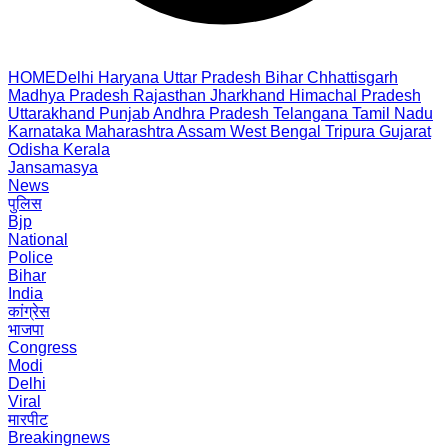
HOME
Delhi
Haryana
Uttar Pradesh
Bihar
Chhattisgarh
Madhya Pradesh
Rajasthan
Jharkhand
Himachal Pradesh
Uttarakhand
Punjab
Andhra Pradesh
Telangana
Tamil Nadu
Karnataka
Maharashtra
Assam
West Bengal
Tripura
Gujarat
Odisha
Kerala
Jansamasya
News
पुलिस
Bjp
National
Police
Bihar
India
कांग्रेस
भाजपा
Congress
Modi
Delhi
Viral
मारपीट
Breakingnews