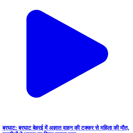
बरघाट: बरघाट बेहरई में अज्ञात वाहन की टक्कर से महिला की मौत,