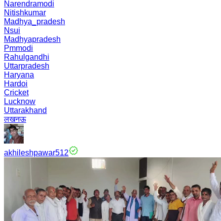
Narendramodi
Nitishkumar
Madhya_pradesh
Nsui
Madhyapradesh
Pmmodi
Rahulgandhi
Uttarpradesh
Haryana
Hardoi
Cricket
Lucknow
Uttarakhand
लखनऊ
akhileshpawar512