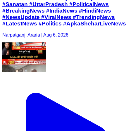
#Sanatan #UttarPradesh #PoliticalNews
#BreakingNews #IndiaNews #HindiNews
#NewsUpdate #ViralNews #TrendingNews
#LatestNews #Politics #ApkaSheharLiveNews
Narpatganj, Araria | Aug 6, 2026