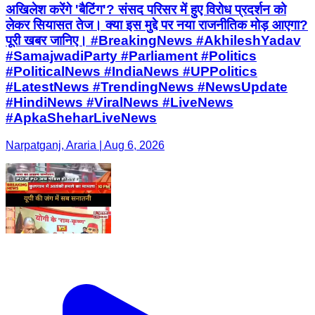
अखिलेश करेंगे 'बैटिंग'? संसद परिसर में हुए विरोध प्रदर्शन को
लेकर सियासत तेज। क्या इस मुद्दे पर नया राजनीतिक मोड़ आएगा?
पूरी खबर जानिए। #BreakingNews #AkhileshYadav
#SamajwadiParty #Parliament #Politics
#PoliticalNews #IndiaNews #UPPolitics
#LatestNews #TrendingNews #NewsUpdate
#HindiNews #ViralNews #LiveNews
#ApkaSheharLiveNews
Narpatganj, Araria | Aug 6, 2026