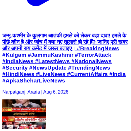
जम्मू-कश्मीर के कुलगाम आतंकी हमले को लेकर बड़ा दावा! हमले के
पीछे कौन है और जांच में क्या नए खुलासे हो रहे हैं? जानिए पूरी खबर
और अपनी राय कमेंट में जरूर बताइए। #BreakingNews
#Kulgam #JammuKashmir #TerrorAttack
#IndiaNews #LatestNews #NationalNews
#Security #NewsUpdate #TrendingNews
#HindiNews #LiveNews #CurrentAffairs #India
#ApkaSheharLiveNews
Narpatganj, Araria | Aug 6, 2026