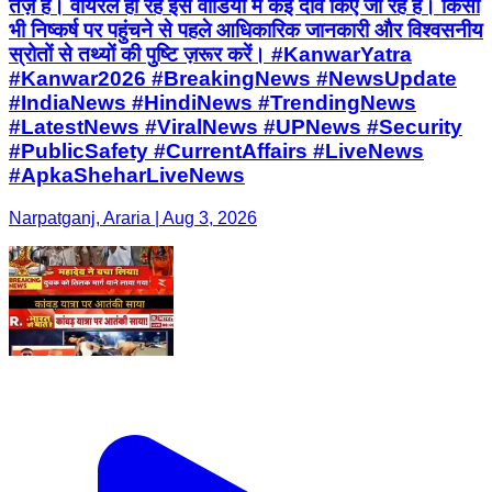
तेज़ है। वायरल हो रहे इस वीडियो में कई दावे किए जा रहे हैं। किसी
भी निष्कर्ष पर पहुंचने से पहले आधिकारिक जानकारी और विश्वसनीय
स्रोतों से तथ्यों की पुष्टि ज़रूर करें। #KanwarYatra
#Kanwar2026 #BreakingNews #NewsUpdate
#IndiaNews #HindiNews #TrendingNews
#LatestNews #ViralNews #UPNews #Security
#PublicSafety #CurrentAffairs #LiveNews
#ApkaSheharLiveNews
Narpatganj, Araria | Aug 3, 2026