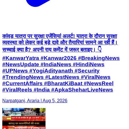
कांवड़ यात्रा पर सुरक्षा एजेंसियां अलर्ट! यात्रा के दौरान सुरक्षा
व्यवस्था को लेकर कई बड़े दावे और तैयारियां सामने आ रही हैं।
सच्चाई क्या है? अपनी राय कमेंट में जरूर बताइए। 👇
#KanwarYatra #Kanwar2026 #BreakingNews
#NewsUpdate #IndiaNews #HindiNews
#UPNews #YogiAdityanath #Security
#TrendingNews #LatestNews #ViralNews
#CurrentAffairs #BharatKiBaat #NewsReel
#ViralReels #India #ApkaSheharLiveNews
Narpatganj, Araria | Aug 5, 2026