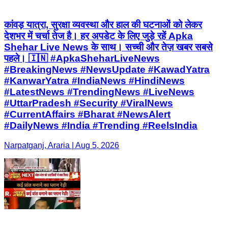
कांवड़ यात्रा, सुरक्षा व्यवस्था और हाल की घटनाओं को लेकर
देशभर में चर्चा तेज है। हर अपडेट के लिए जुड़े रहें Apka
Shehar Live News के साथ। सच्ची और तेज़ खबर सबसे
पहले। 🇮🇳 #ApkaSheharLiveNews
#BreakingNews #NewsUpdate #KawadYatra
#KanwarYatra #IndiaNews #HindiNews
#LatestNews #TrendingNews #LiveNews
#UttarPradesh #Security #ViralNews
#CurrentAffairs #Bharat #NewsAlert
#DailyNews #India #Trending #ReelsIndia
Narpatganj, Araria | Aug 5, 2026