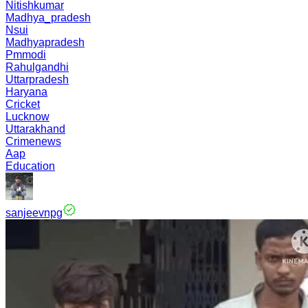
Nitishkumar
Madhya_pradesh
Nsui
Madhyapradesh
Pmmodi
Rahulgandhi
Uttarpradesh
Haryana
Cricket
Lucknow
Uttarakhand
Crimenews
Aap
Education
sanjeevnpg