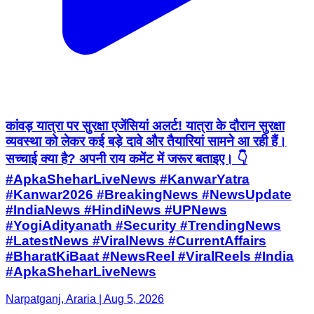
कांवड़ यात्रा पर सुरक्षा एजेंसियां अलर्ट! यात्रा के दौरान सुरक्षा
व्यवस्था को लेकर कई बड़े दावे और तैयारियां सामने आ रही हैं।
सच्चाई क्या है? अपनी राय कमेंट में जरूर बताइए। 👇
#ApkaSheharLiveNews #KanwarYatra
#Kanwar2026 #BreakingNews #NewsUpdate
#IndiaNews #HindiNews #UPNews
#YogiAdityanath #Security #TrendingNews
#LatestNews #ViralNews #CurrentAffairs
#BharatKiBaat #NewsReel #ViralReels #India
#ApkaSheharLiveNews
Narpatganj, Araria | Aug 5, 2026