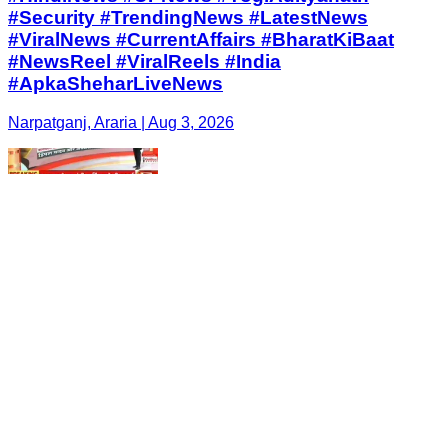
#Security #TrendingNews #LatestNews
#ViralNews #CurrentAffairs #BharatKiBaat
#NewsReel #ViralReels #India
#ApkaSheharLiveNews
Narpatganj, Araria | Aug 3, 2026