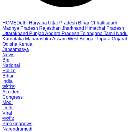
HOME
Delhi
Haryana
Uttar Pradesh
Bihar
Chhattisgarh
Madhya Pradesh
Rajasthan
Jharkhand
Himachal Pradesh
Uttarakhand
Punjab
Andhra Pradesh
Telangana
Tamil Nadu
Karnataka
Maharashtra
Assam
West Bengal
Tripura
Gujarat
Odisha
Kerala
Jansamasya
News
Bjp
National
Police
Bihar
India
कांग्रेस
Accident
Congress
Modi
Delhi
Viral
मारपीट
Breakingnews
Narendramodi