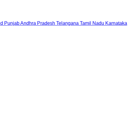
nd
Punjab
Andhra Pradesh
Telangana
Tamil Nadu
Karnataka