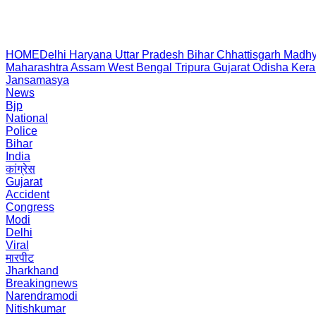
HOME
Delhi
Haryana
Uttar Pradesh
Bihar
Chhattisgarh
Madhy
Maharashtra
Assam
West Bengal
Tripura
Gujarat
Odisha
Kera
Jansamasya
News
Bjp
National
Police
Bihar
India
कांग्रेस
Gujarat
Accident
Congress
Modi
Delhi
Viral
मारपीट
Jharkhand
Breakingnews
Narendramodi
Nitishkumar