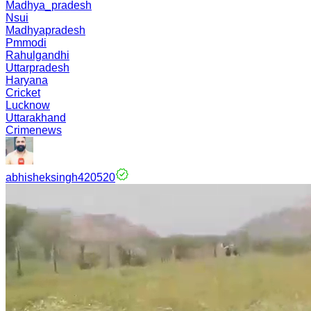
Madhya_pradesh
Nsui
Madhyapradesh
Pmmodi
Rahulgandhi
Uttarpradesh
Haryana
Cricket
Lucknow
Uttarakhand
Crimenews
abhisheksingh420520