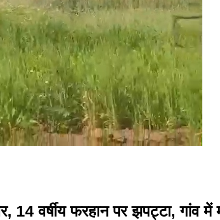
 पैंथर, 14 वर्षीय फरहान पर झपट्टा, गांव 