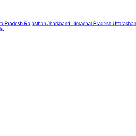
a Pradesh
Rajasthan
Jharkhand
Himachal Pradesh
Uttarakha
la