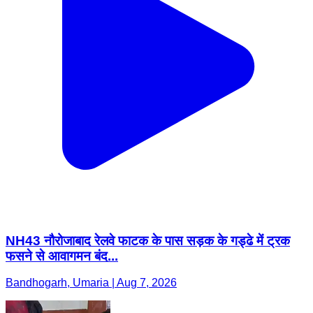
NH43 नौरोजाबाद रेलवे फाटक के पास सड़क के गड्ढे में ट्रक
फसने से आवागमन बंद...
Bandhogarh, Umaria | Aug 7, 2026