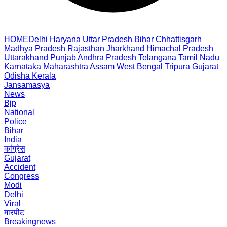
HOME
Delhi
Haryana
Uttar Pradesh
Bihar
Chhattisgarh
Madhya Pradesh
Rajasthan
Jharkhand
Himachal Pradesh
Uttarakhand
Punjab
Andhra Pradesh
Telangana
Tamil Nadu
Karnataka
Maharashtra
Assam
West Bengal
Tripura
Gujarat
Odisha
Kerala
Jansamasya
News
Bjp
National
Police
Bihar
India
कांग्रेस
Gujarat
Accident
Congress
Modi
Delhi
Viral
मारपीट
Breakingnews