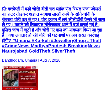
💥 करकेली में बड़ी चोरी! बीती रात ब्लॉक रोड स्थित राजा ज्वेलर्स
का शटर तोड़कर अज्ञात बदमाश लाखों रुपये के सोने-चांदी के
जेवरात चोरी कर ले गए। चोर दुकान में लगे सीसीटीवी कैमरे भी साथ
ले गए। मामले की शिकायत नौरोजाबाद थाने में दर्ज कराई गई है।
पुलिस जांच में जुटी है और चोरी गए माल का आकलन किया जा रहा
है। क्या लगातार हो रही चोरी की घटनाओं पर अब सख्त कार्रवाई
होगी? #Umaria #Karkeli #JewelleryShop #Theft
#CrimeNews MadhyaPradesh BreakingNews
Naurojabad GoldTheft SilverTheft
Bandhogarh, Umaria | Aug 7, 2026