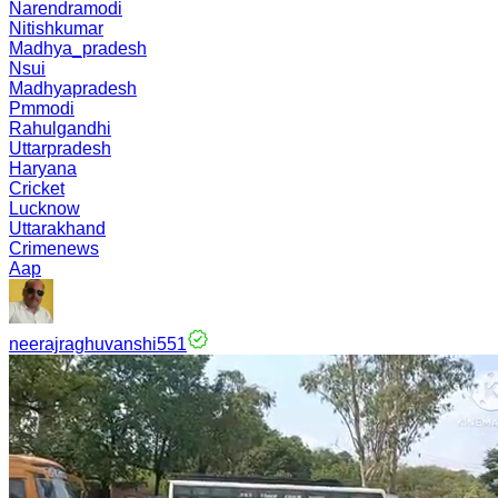
Narendramodi
Nitishkumar
Madhya_pradesh
Nsui
Madhyapradesh
Pmmodi
Rahulgandhi
Uttarpradesh
Haryana
Cricket
Lucknow
Uttarakhand
Crimenews
Aap
neerajraghuvanshi551