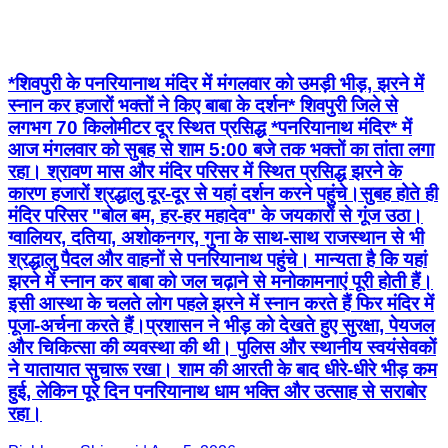
*शिवपुरी के पनरियानाथ मंदिर में मंगलवार को उमड़ी भीड़, झरने में
स्नान कर हजारों भक्तों ने किए बाबा के दर्शन* शिवपुरी जिले से
लगभग 70 किलोमीटर दूर स्थित प्रसिद्ध *पनरियानाथ मंदिर* में
आज मंगलवार को सुबह से शाम 5:00 बजे तक भक्तों का तांता लगा
रहा। श्रावण मास और मंदिर परिसर में स्थित प्रसिद्ध झरने के
कारण हजारों श्रद्धालु दूर-दूर से यहां दर्शन करने पहुंचे।सुबह होते ही
मंदिर परिसर "बोल बम, हर-हर महादेव" के जयकारों से गूंज उठा।
ग्वालियर, दतिया, अशोकनगर, गुना के साथ-साथ राजस्थान से भी
श्रद्धालु पैदल और वाहनों से पनरियानाथ पहुंचे। मान्यता है कि यहां
झरने में स्नान कर बाबा को जल चढ़ाने से मनोकामनाएं पूरी होती हैं।
इसी आस्था के चलते लोग पहले झरने में स्नान करते हैं फिर मंदिर में
पूजा-अर्चना करते हैं।प्रशासन ने भीड़ को देखते हुए सुरक्षा, पेयजल
और चिकित्सा की व्यवस्था की थी। पुलिस और स्थानीय स्वयंसेवकों
ने यातायात सुचारू रखा। शाम की आरती के बाद धीरे-धीरे भीड़ कम
हुई, लेकिन पूरे दिन पनरियानाथ धाम भक्ति और उत्साह से सराबोर
रहा।