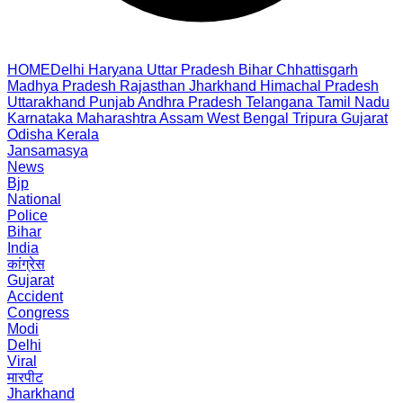
HOME
Delhi
Haryana
Uttar Pradesh
Bihar
Chhattisgarh
Madhya Pradesh
Rajasthan
Jharkhand
Himachal Pradesh
Uttarakhand
Punjab
Andhra Pradesh
Telangana
Tamil Nadu
Karnataka
Maharashtra
Assam
West Bengal
Tripura
Gujarat
Odisha
Kerala
Jansamasya
News
Bjp
National
Police
Bihar
India
कांग्रेस
Gujarat
Accident
Congress
Modi
Delhi
Viral
मारपीट
Jharkhand