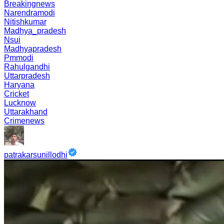
Breakingnews
Narendramodi
Nitishkumar
Madhya_pradesh
Nsui
Madhyapradesh
Pmmodi
Rahulgandhi
Uttarpradesh
Haryana
Cricket
Lucknow
Uttarakhand
Crimenews
patrakarsunillodhi