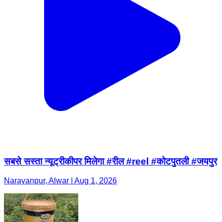
सबसे सस्ता न्यूट्रीकीपर मिलेगा #रील #reel #कोटपुतली #जयपुर
Narayanpur, Alwar | Aug 1, 2026