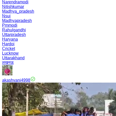
Narendramodi
Nitishkumar
Madhya_pradesh
Nsui
Madhyapradesh
Pmmodi
Rahulgandhi
Uttarpradesh
Haryana
Hardoi
Cricket
Lucknow
Uttarakhand
लखनऊ
akashvani4998