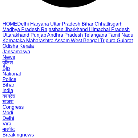
HOME
Delhi
Haryana
Uttar Pradesh
Bihar
Chhattisgarh
Madhya Pradesh
Rajasthan
Jharkhand
Himachal Pradesh
Uttarakhand
Punjab
Andhra Pradesh
Telangana
Tamil Nadu
Karnataka
Maharashtra
Assam
West Bengal
Tripura
Gujarat
Odisha
Kerala
Jansamasya
News
पुलिस
Bjp
National
Police
Bihar
India
कांग्रेस
भाजपा
Congress
Modi
Delhi
Viral
मारपीट
Breakingnews