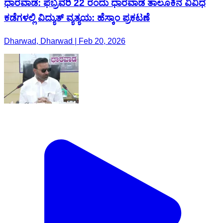
ಧಾರವಾಡ: ಫೆಬ್ರವರಿ 22 ರಂದು ಧಾರವಾಡ ತಾಲೂಕಿನ ವಿವಿಧ
ಕಡೆಗಳಲ್ಲಿ ವಿದ್ಯುತ್ ವ್ಯತ್ಯಯ: ಹೆಸ್ಕಾಂ ಪ್ರಕಟಣೆ
Dharwad, Dharwad | Feb 20, 2026