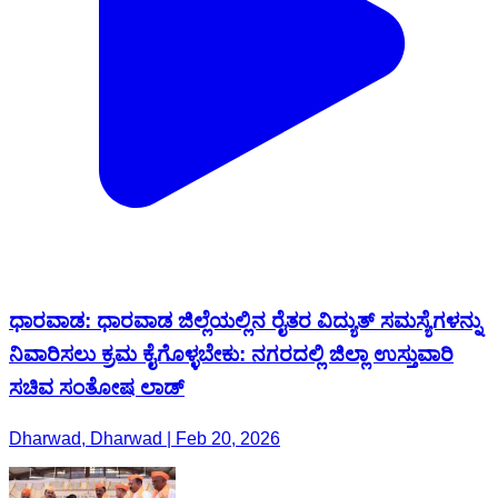
ಧಾರವಾಡ: ಧಾರವಾಡ ಜಿಲ್ಲೆಯಲ್ಲಿನ ರೈತರ ವಿದ್ಯುತ್ ಸಮಸ್ಯೆಗಳನ್ನು
ನಿವಾರಿಸಲು ಕ್ರಮ ಕೈಗೊಳ್ಳಬೇಕು: ನಗರದಲ್ಲಿ ಜಿಲ್ಲಾ ಉಸ್ತುವಾರಿ
ಸಚಿವ ಸಂತೋಷ ಲಾಡ್
Dharwad, Dharwad | Feb 20, 2026