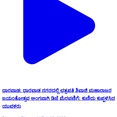
ಧಾರವಾಡ: ಧಾರವಾಡ ನಗರದಲ್ಲಿ ಛತ್ರಪತಿ ಶಿವಾಜಿ ಮಹಾರಾಜರ
ಜಯಂತೋತ್ಸವ ಅಂಗವಾಗಿ ಡಿಜೆ ಮೆರವಣಿಗೆ: ಕುಣಿದು ಕುಪ್ಪಳಿಸಿದ
ಯುವಕರು