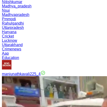
Nitishkumar
Madhya_pradesh
Nsui
Madhyapradesh
Pmmodi
Rahulgandhi
Uttarpradesh
Haryana
Cricket
Lucknow
Uttarakhand
Crimenews
Aap
Education
manjunathkavali225_4