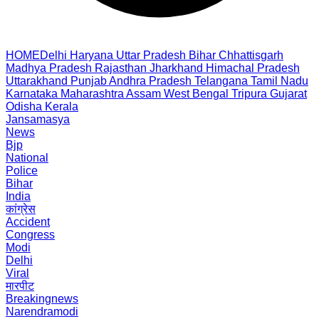
HOME
Delhi
Haryana
Uttar Pradesh
Bihar
Chhattisgarh
Madhya Pradesh
Rajasthan
Jharkhand
Himachal Pradesh
Uttarakhand
Punjab
Andhra Pradesh
Telangana
Tamil Nadu
Karnataka
Maharashtra
Assam
West Bengal
Tripura
Gujarat
Odisha
Kerala
Jansamasya
News
Bjp
National
Police
Bihar
India
कांग्रेस
Accident
Congress
Modi
Delhi
Viral
मारपीट
Breakingnews
Narendramodi