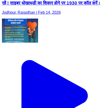
रहें ! साइबर धोखाधड़ी का शिकार होने पर 1930 पर कॉल करें।
Jodhpur, Rajasthan | Feb 14, 2026