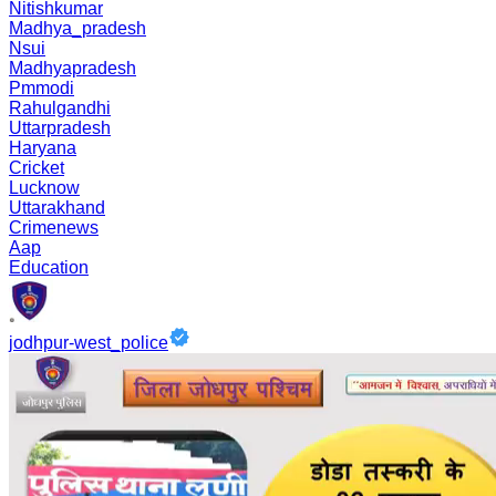
Nitishkumar
Madhya_pradesh
Nsui
Madhyapradesh
Pmmodi
Rahulgandhi
Uttarpradesh
Haryana
Cricket
Lucknow
Uttarakhand
Crimenews
Aap
Education
jodhpur-west_police