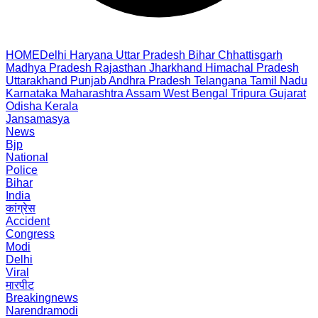
HOME
Delhi
Haryana
Uttar Pradesh
Bihar
Chhattisgarh
Madhya Pradesh
Rajasthan
Jharkhand
Himachal Pradesh
Uttarakhand
Punjab
Andhra Pradesh
Telangana
Tamil Nadu
Karnataka
Maharashtra
Assam
West Bengal
Tripura
Gujarat
Odisha
Kerala
Jansamasya
News
Bjp
National
Police
Bihar
India
कांग्रेस
Accident
Congress
Modi
Delhi
Viral
मारपीट
Breakingnews
Narendramodi