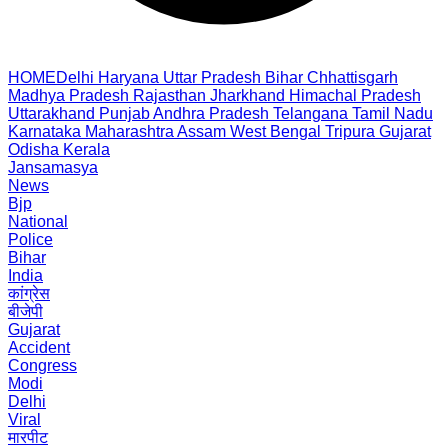
HOME
Delhi
Haryana
Uttar Pradesh
Bihar
Chhattisgarh
Madhya Pradesh
Rajasthan
Jharkhand
Himachal Pradesh
Uttarakhand
Punjab
Andhra Pradesh
Telangana
Tamil Nadu
Karnataka
Maharashtra
Assam
West Bengal
Tripura
Gujarat
Odisha
Kerala
Jansamasya
News
Bjp
National
Police
Bihar
India
कांग्रेस
बीजेपी
Gujarat
Accident
Congress
Modi
Delhi
Viral
मारपीट