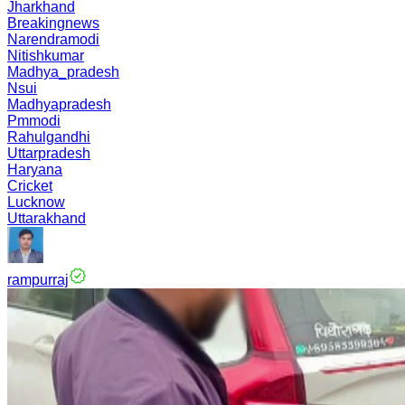
Jharkhand
Breakingnews
Narendramodi
Nitishkumar
Madhya_pradesh
Nsui
Madhyapradesh
Pmmodi
Rahulgandhi
Uttarpradesh
Haryana
Cricket
Lucknow
Uttarakhand
rampurraj