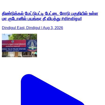
திண்டுக்கல் மேட்டுபட்டி பேட்டை ரோடு பகுதியில் உள்ள
மர குடோனில் பயங்கர தீ விபத்து #dindigul
Dindigul East, Dindigul | Aug 3, 2026