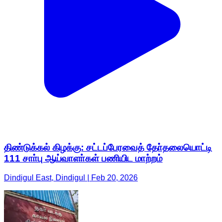
திண்டுக்கல் கிழக்கு: சட்டப்பேரவைத் தோ்தலையொட்டி
111 சாா்பு ஆய்வாளா்கள் பணியிட மாற்றம்
Dindigul East, Dindigul | Feb 20, 2026