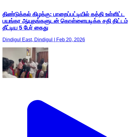
திண்டுக்கல் கிழக்கு: பாறைப்பட்டியில் கத்தி உள்ளிட்ட
பயங்கர ஆயுதங்களுடன் கொள்ளையடிக்க சதி திட்டம்
தீட்டிய 5 பேர் கைது
Dindigul East, Dindigul | Feb 20, 2026