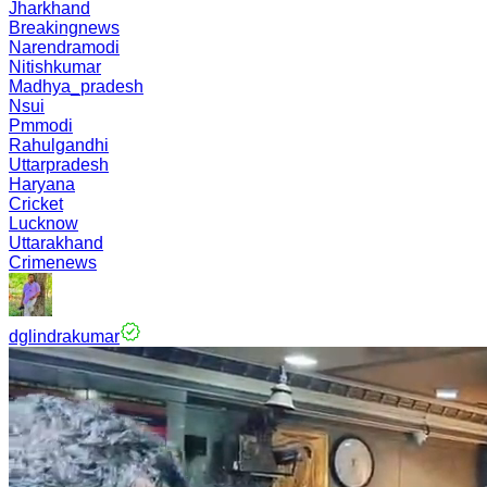
Jharkhand
Breakingnews
Narendramodi
Nitishkumar
Madhya_pradesh
Nsui
Pmmodi
Rahulgandhi
Uttarpradesh
Haryana
Cricket
Lucknow
Uttarakhand
Crimenews
dglindrakumar