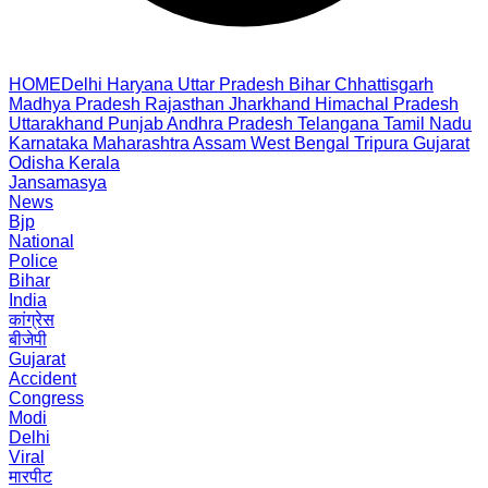
HOME
Delhi
Haryana
Uttar Pradesh
Bihar
Chhattisgarh
Madhya Pradesh
Rajasthan
Jharkhand
Himachal Pradesh
Uttarakhand
Punjab
Andhra Pradesh
Telangana
Tamil Nadu
Karnataka
Maharashtra
Assam
West Bengal
Tripura
Gujarat
Odisha
Kerala
Jansamasya
News
Bjp
National
Police
Bihar
India
कांग्रेस
बीजेपी
Gujarat
Accident
Congress
Modi
Delhi
Viral
मारपीट