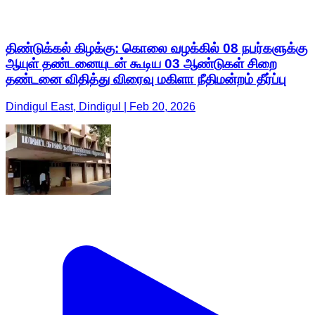
திண்டுக்கல் கிழக்கு: கொலை வழக்கில் 08 நபர்களுக்கு
ஆயுள் தண்டனையுடன் கூடிய 03 ஆண்டுகள் சிறை
தண்டனை விதித்து விரைவு மகிளா நீதிமன்றம் தீர்ப்பு
Dindigul East, Dindigul | Feb 20, 2026