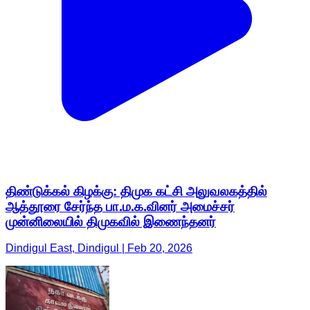
திண்டுக்கல் கிழக்கு: திமுக கட்சி அலுவலகத்தில்
ஆத்தூரை சேர்ந்த பா.ம.க.வினர் அமைச்சர்
முன்னிலையில் திமுகவில் இணைந்தனர்
Dindigul East, Dindigul | Feb 20, 2026