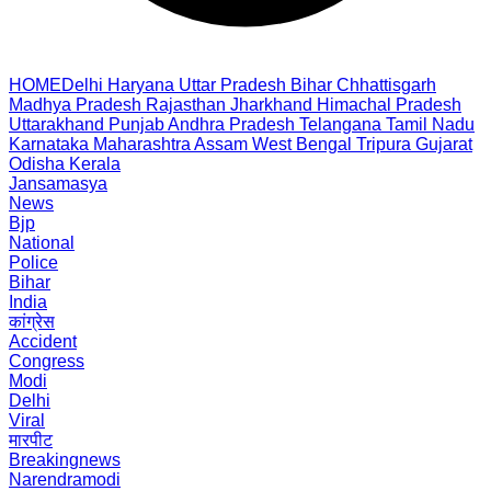
HOME
Delhi
Haryana
Uttar Pradesh
Bihar
Chhattisgarh
Madhya Pradesh
Rajasthan
Jharkhand
Himachal Pradesh
Uttarakhand
Punjab
Andhra Pradesh
Telangana
Tamil Nadu
Karnataka
Maharashtra
Assam
West Bengal
Tripura
Gujarat
Odisha
Kerala
Jansamasya
News
Bjp
National
Police
Bihar
India
कांग्रेस
Accident
Congress
Modi
Delhi
Viral
मारपीट
Breakingnews
Narendramodi