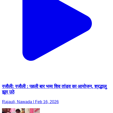
रजौली: रजौली : पहली बार भव्य शिव तांडव का आयोजन, श्रद्धालु
झूम उठे
Rajauli, Nawada | Feb 16, 2026