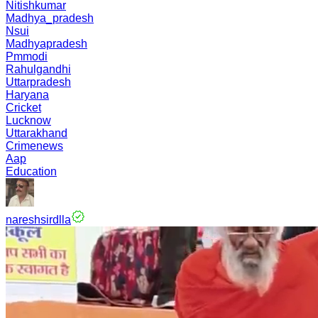
Nitishkumar
Madhya_pradesh
Nsui
Madhyapradesh
Pmmodi
Rahulgandhi
Uttarpradesh
Haryana
Cricket
Lucknow
Uttarakhand
Crimenews
Aap
Education
nareshsirdlla