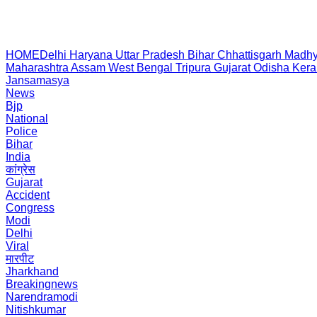
HOME
Delhi
Haryana
Uttar Pradesh
Bihar
Chhattisgarh
Madhy
Maharashtra
Assam
West Bengal
Tripura
Gujarat
Odisha
Kera
Jansamasya
News
Bjp
National
Police
Bihar
India
कांग्रेस
Gujarat
Accident
Congress
Modi
Delhi
Viral
मारपीट
Jharkhand
Breakingnews
Narendramodi
Nitishkumar