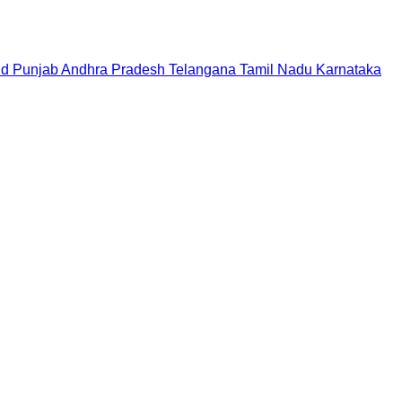
nd
Punjab
Andhra Pradesh
Telangana
Tamil Nadu
Karnataka