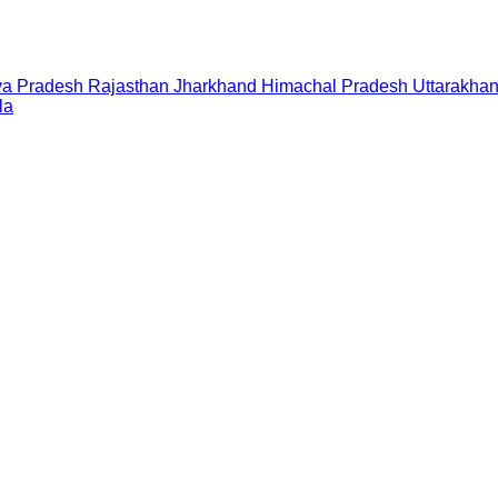
a Pradesh
Rajasthan
Jharkhand
Himachal Pradesh
Uttarakha
la