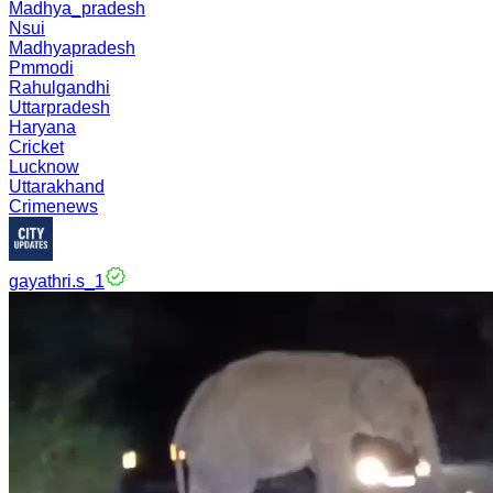
Madhya_pradesh
Nsui
Madhyapradesh
Pmmodi
Rahulgandhi
Uttarpradesh
Haryana
Cricket
Lucknow
Uttarakhand
Crimenews
gayathri.s_1