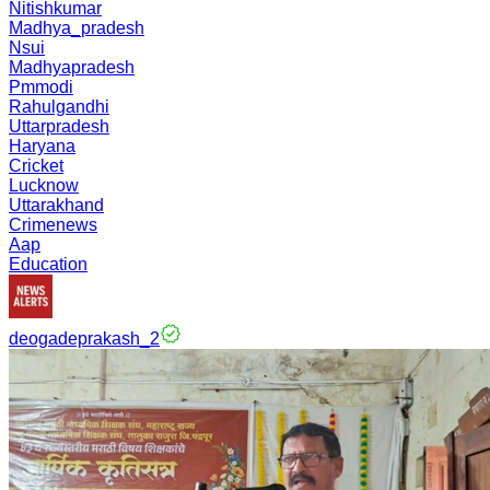
Nitishkumar
Madhya_pradesh
Nsui
Madhyapradesh
Pmmodi
Rahulgandhi
Uttarpradesh
Haryana
Cricket
Lucknow
Uttarakhand
Crimenews
Aap
Education
deogadeprakash_2