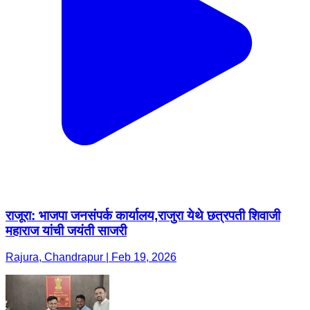
राजूरा: भाजपा जनसंपर्क कार्यालय,राजुरा येथे छत्रपती शिवाजी
महाराज यांची जयंती साजरी
Rajura, Chandrapur | Feb 19, 2026