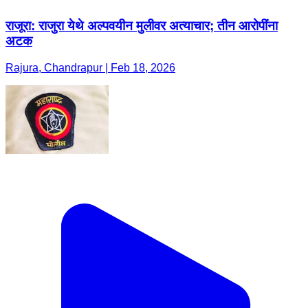
राजूरा: राजुरा येथे अल्पवयीन मुलीवर अत्याचार; तीन आरोपींना
अटक
Rajura, Chandrapur | Feb 18, 2026