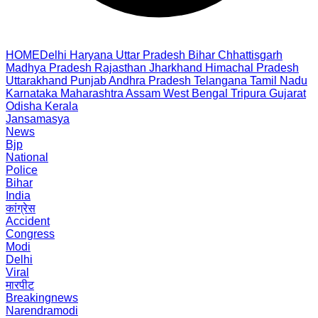
HOME
Delhi
Haryana
Uttar Pradesh
Bihar
Chhattisgarh
Madhya Pradesh
Rajasthan
Jharkhand
Himachal Pradesh
Uttarakhand
Punjab
Andhra Pradesh
Telangana
Tamil Nadu
Karnataka
Maharashtra
Assam
West Bengal
Tripura
Gujarat
Odisha
Kerala
Jansamasya
News
Bjp
National
Police
Bihar
India
कांग्रेस
Accident
Congress
Modi
Delhi
Viral
मारपीट
Breakingnews
Narendramodi