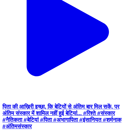
पिता की आख़िरी इच्छा, कि बेटियों से अंतिम बार मिल सकें, पर
अंतिम संस्कार में शामिल नहीं हुई बेटियां... #रिश्ते #संस्कार
#नैतिकता #बेटियां #पिता #अभागापिता #इंसानियत #शर्मनाक
#अंतिमसंस्कार