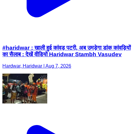
#haridwar : खाली हुई कांवड़ पटरी, अब उमड़ेगा डांक कांवड़ियों
का सैलाब : देखें वीडियो Haridwar Stambh Vasudev
Hardwar, Haridwar | Aug 7, 2026