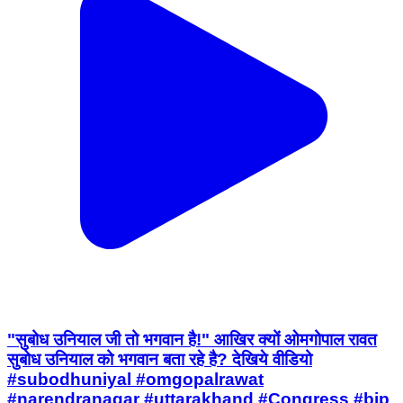
"सुबोध उनियाल जी तो भगवान है!" आखिर क्यों ओमगोपाल रावत
सुबोध उनियाल को भगवान बता रहे है? देखिये वीडियो
#subodhuniyal #omgopalrawat
#narendranagar #uttarakhand #Congress #bjp