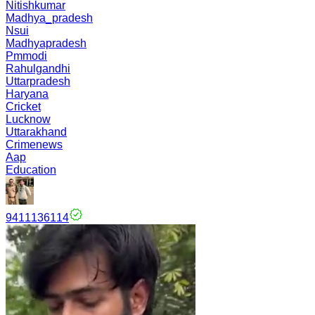
Nitishkumar
Madhya_pradesh
Nsui
Madhyapradesh
Pmmodi
Rahulgandhi
Uttarpradesh
Haryana
Cricket
Lucknow
Uttarakhand
Crimenews
Aap
Education
9411136114