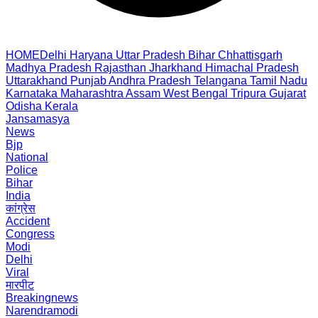
HOME
Delhi
Haryana
Uttar Pradesh
Bihar
Chhattisgarh
Madhya Pradesh
Rajasthan
Jharkhand
Himachal Pradesh
Uttarakhand
Punjab
Andhra Pradesh
Telangana
Tamil Nadu
Karnataka
Maharashtra
Assam
West Bengal
Tripura
Gujarat
Odisha
Kerala
Jansamasya
News
Bjp
National
Police
Bihar
India
कांग्रेस
Accident
Congress
Modi
Delhi
Viral
मारपीट
Breakingnews
Narendramodi