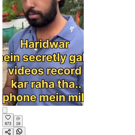
873
19