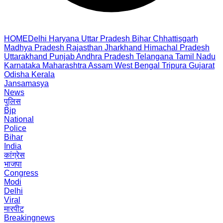
HOME
Delhi
Haryana
Uttar Pradesh
Bihar
Chhattisgarh
Madhya Pradesh
Rajasthan
Jharkhand
Himachal Pradesh
Uttarakhand
Punjab
Andhra Pradesh
Telangana
Tamil Nadu
Karnataka
Maharashtra
Assam
West Bengal
Tripura
Gujarat
Odisha
Kerala
Jansamasya
News
पुलिस
Bjp
National
Police
Bihar
India
कांग्रेस
भाजपा
Congress
Modi
Delhi
Viral
मारपीट
Breakingnews