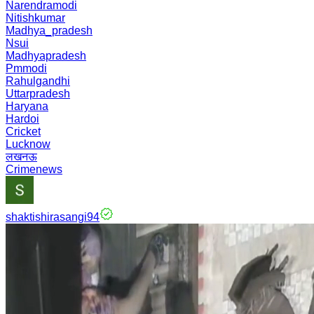
Narendramodi
Nitishkumar
Madhya_pradesh
Nsui
Madhyapradesh
Pmmodi
Rahulgandhi
Uttarpradesh
Haryana
Hardoi
Cricket
Lucknow
लखनऊ
Crimenews
shaktishirasangi94