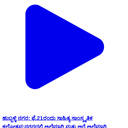
ಹುಬ್ಬಳ್ಳಿ ನಗರ: ಫೆ.21ರಂದು ಸಾಹಿತ್ಯ ಸಾಂಸ್ಕೃತಿಕ
ಕಲೋತ್ಸವ:ನಗರದಲ್ಲಿ ಅಲೆಮಾರಿ ಮತ್ತು ಅರೆ ಅಲೆಮಾರಿ