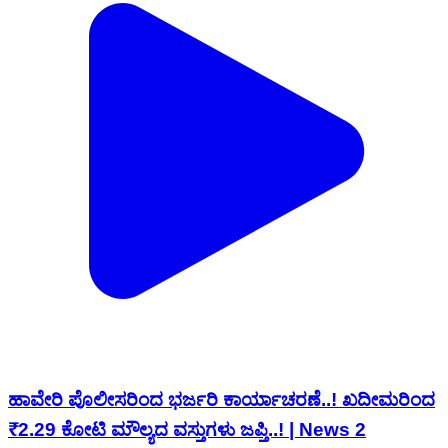
ಹಾವೇರಿ ಪೊಲೀಸರಿಂದ ಭರ್ಜರಿ ಕಾರ್ಯಾಚರಣೆ..! ಖದೀಮರಿಂದ
₹2.29 ಕೋಟಿ ಮೌಲ್ಯದ ವಸ್ತುಗಳು ಜಪ್ತಿ..! | News 2