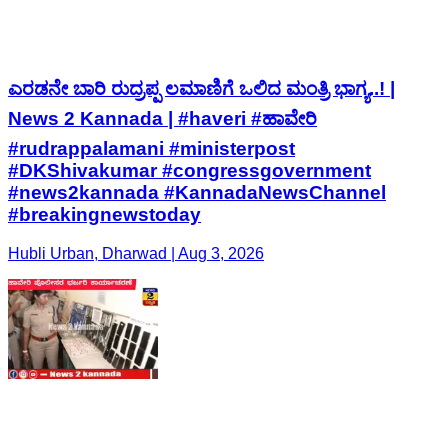
ಎರಡನೇ ಬಾರಿ ರುದ್ರಪ್ಪ ಲಮಾಣಿಗೆ ಒಲಿದ ಮಂತ್ರಿ ಭಾಗ್ಯ..! |
News 2 Kannada | #haveri #ಹಾವೇರಿ
#rudrappalamani #ministerpost
#DKShivakumar #congressgovernment
#news2kannada #KannadaNewsChannel
#breakingnewstoday
Hubli Urban, Dharwad | Aug 3, 2026