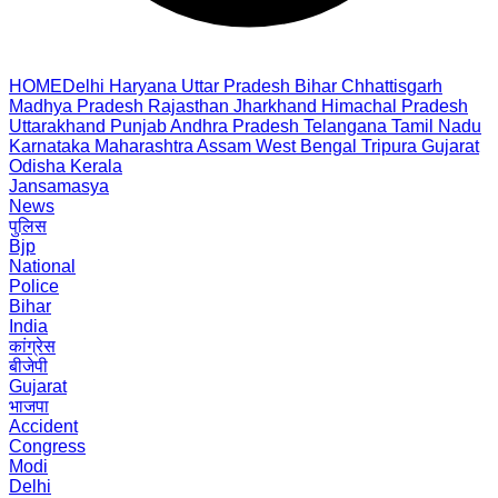
HOME
Delhi
Haryana
Uttar Pradesh
Bihar
Chhattisgarh
Madhya Pradesh
Rajasthan
Jharkhand
Himachal Pradesh
Uttarakhand
Punjab
Andhra Pradesh
Telangana
Tamil Nadu
Karnataka
Maharashtra
Assam
West Bengal
Tripura
Gujarat
Odisha
Kerala
Jansamasya
News
पुलिस
Bjp
National
Police
Bihar
India
कांग्रेस
बीजेपी
Gujarat
भाजपा
Accident
Congress
Modi
Delhi