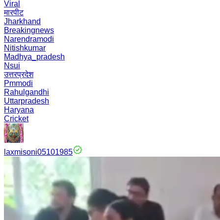
Viral
मारपीट
Jharkhand
Breakingnews
Narendramodi
Nitishkumar
Madhya_pradesh
Nsui
उत्तरप्रदेश
Pmmodi
Rahulgandhi
Uttarpradesh
Haryana
Cricket
laxmisoni05101985