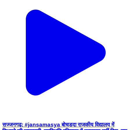
सज्जनगढ़: #jansamasya बोचडदा राजकीय विद्यालय में