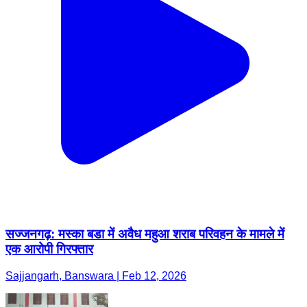
सज्जनगढ़: मस्का बडा में अवैध महुआ शराब परिवहन के मामले में
एक आरोपी गिरफ्तार
Sajjangarh, Banswara | Feb 12, 2026