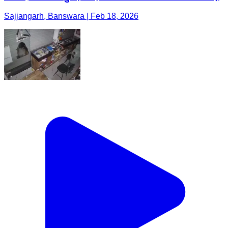
Sajjangarh, Banswara | Feb 18, 2026