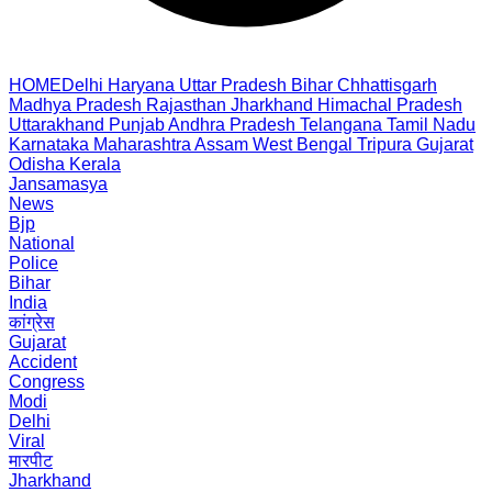
HOME
Delhi
Haryana
Uttar Pradesh
Bihar
Chhattisgarh
Madhya Pradesh
Rajasthan
Jharkhand
Himachal Pradesh
Uttarakhand
Punjab
Andhra Pradesh
Telangana
Tamil Nadu
Karnataka
Maharashtra
Assam
West Bengal
Tripura
Gujarat
Odisha
Kerala
Jansamasya
News
Bjp
National
Police
Bihar
India
कांग्रेस
Gujarat
Accident
Congress
Modi
Delhi
Viral
मारपीट
Jharkhand