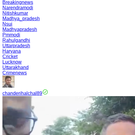
Breakingnews
Narendramodi
Nitishkumar
Madhya_pradesh
Nsui
Madhyapradesh
Pmmodi
Rahulgandhi
Uttarpradesh
Haryana
Cricket
Lucknow
Uttarakhand
Crimenews
chanderihalchal89