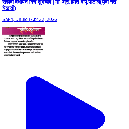
सहावा वर्धापन दिन शुभेच्छा | मा. श्री.हेमंत बापू पाटील(युवा नेते
येळावी)
Sakri, Dhule | Apr 22, 2026