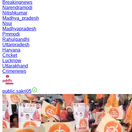
Breakingnews
Narendramodi
Nitishkumar
Madhya_pradesh
Nsui
Madhyapradesh
Pmmodi
Rahulgandhi
Uttarpradesh
Haryana
Cricket
Lucknow
Uttarakhand
Crimenews
public.sakri05