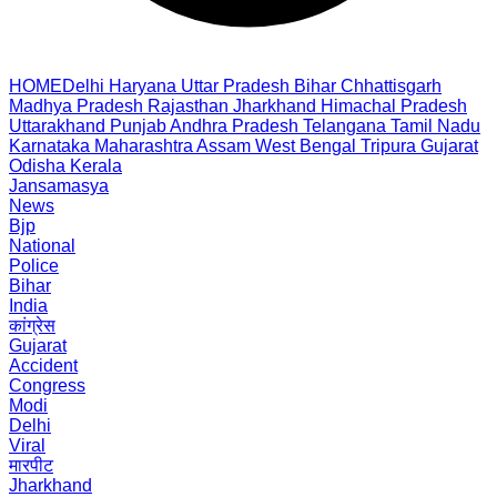
HOME
Delhi
Haryana
Uttar Pradesh
Bihar
Chhattisgarh
Madhya Pradesh
Rajasthan
Jharkhand
Himachal Pradesh
Uttarakhand
Punjab
Andhra Pradesh
Telangana
Tamil Nadu
Karnataka
Maharashtra
Assam
West Bengal
Tripura
Gujarat
Odisha
Kerala
Jansamasya
News
Bjp
National
Police
Bihar
India
कांग्रेस
Gujarat
Accident
Congress
Modi
Delhi
Viral
मारपीट
Jharkhand