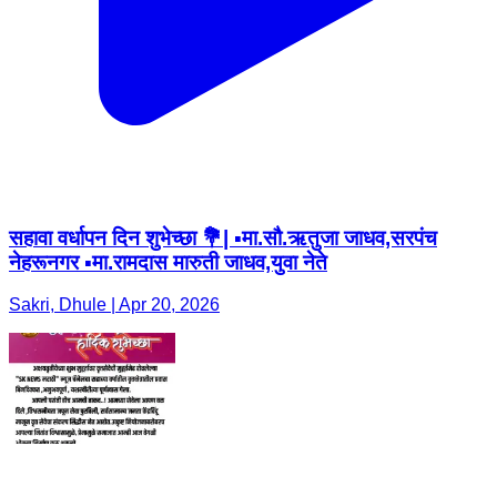
सहावा वर्धापन दिन शुभेच्छा 💐| ▪️मा.सौ.ऋतुजा जाधव,सरपंच
नेहरूनगर ▪️मा.रामदास मारुती जाधव,युवा नेते
Sakri, Dhule | Apr 20, 2026