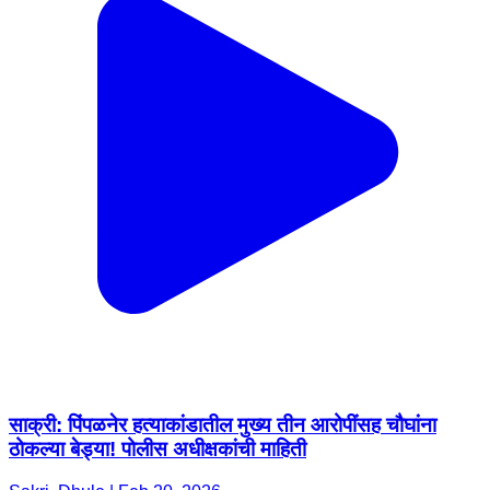
साक्री: पिंपळनेर हत्याकांडातील मुख्य तीन आरोपींसह चौघांना
ठोकल्या बेड्या! पोलीस अधीक्षकांची माहिती