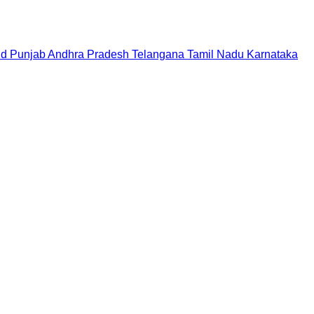
nd
Punjab
Andhra Pradesh
Telangana
Tamil Nadu
Karnataka