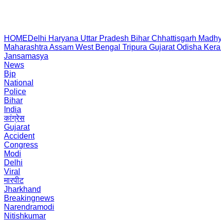
HOME
Delhi
Haryana
Uttar Pradesh
Bihar
Chhattisgarh
Madhy
Maharashtra
Assam
West Bengal
Tripura
Gujarat
Odisha
Kera
Jansamasya
News
Bjp
National
Police
Bihar
India
कांग्रेस
Gujarat
Accident
Congress
Modi
Delhi
Viral
मारपीट
Jharkhand
Breakingnews
Narendramodi
Nitishkumar