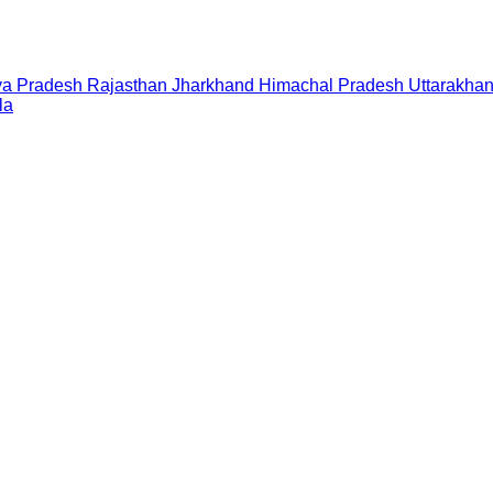
a Pradesh
Rajasthan
Jharkhand
Himachal Pradesh
Uttarakha
la