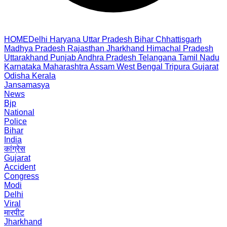
HOME
Delhi
Haryana
Uttar Pradesh
Bihar
Chhattisgarh
Madhya Pradesh
Rajasthan
Jharkhand
Himachal Pradesh
Uttarakhand
Punjab
Andhra Pradesh
Telangana
Tamil Nadu
Karnataka
Maharashtra
Assam
West Bengal
Tripura
Gujarat
Odisha
Kerala
Jansamasya
News
Bjp
National
Police
Bihar
India
कांग्रेस
Gujarat
Accident
Congress
Modi
Delhi
Viral
मारपीट
Jharkhand