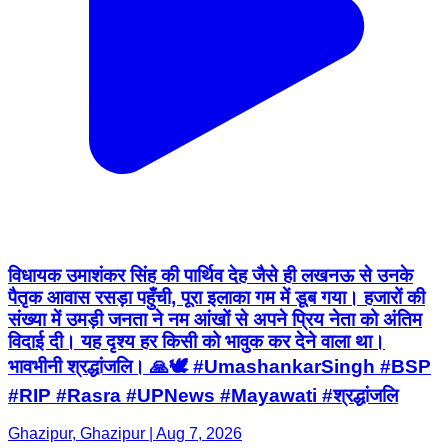
विधायक उमाशंकर सिंह की पार्थिव देह जैसे ही लखनऊ से उनके
पैतृक आवास रसड़ा पहुँची, पूरा इलाका गम में डूब गया। हजारों की
संख्या में उमड़ी जनता ने नम आंखों से अपने प्रिय नेता को अंतिम
विदाई दी। यह दृश्य हर किसी को भावुक कर देने वाला था।
भावभीनी श्रद्धांजलि। 🙏🕊️ #UmashankarSingh #BSP
#RIP #Rasra #UPNews #Mayawati #श्रद्धांजलि
Ghazipur, Ghazipur | Aug 7, 2026