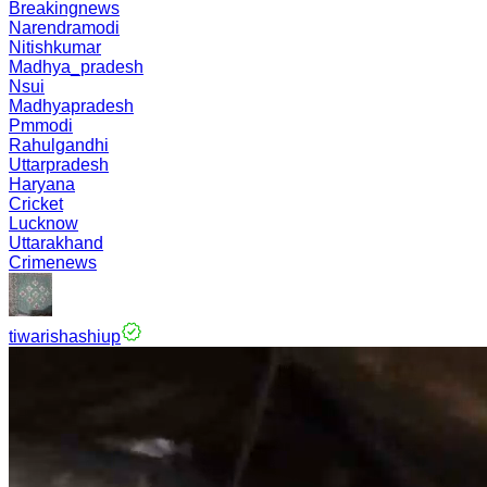
Breakingnews
Narendramodi
Nitishkumar
Madhya_pradesh
Nsui
Madhyapradesh
Pmmodi
Rahulgandhi
Uttarpradesh
Haryana
Cricket
Lucknow
Uttarakhand
Crimenews
tiwarishashiup