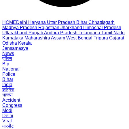
HOME
Delhi
Haryana
Uttar Pradesh
Bihar
Chhattisgarh
Madhya Pradesh
Rajasthan
Jharkhand
Himachal Pradesh
Uttarakhand
Punjab
Andhra Pradesh
Telangana
Tamil Nadu
Karnataka
Maharashtra
Assam
West Bengal
Tripura
Gujarat
Odisha
Kerala
Jansamasya
News
पुलिस
Bjp
National
Police
Bihar
India
कांग्रेस
भाजपा
Accident
Congress
Modi
Delhi
Viral
मारपीट