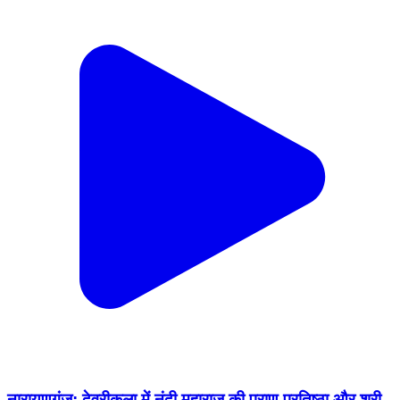
नारायणगंज: देवरीकला में नंदी महाराज की प्राण प्रतिष्ठा और श्री