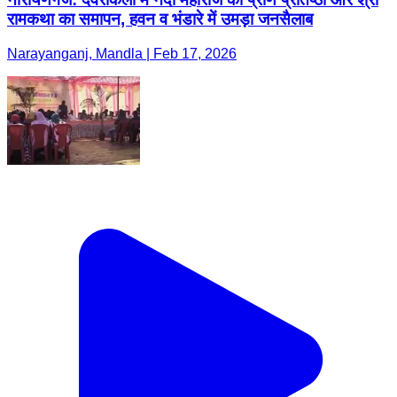
रामकथा का समापन, हवन व भंडारे में उमड़ा जनसैलाब
Narayanganj, Mandla | Feb 17, 2026