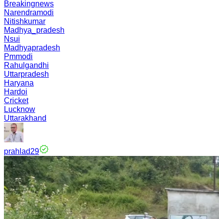
Breakingnews
Narendramodi
Nitishkumar
Madhya_pradesh
Nsui
Madhyapradesh
Pmmodi
Rahulgandhi
Uttarpradesh
Haryana
Hardoi
Cricket
Lucknow
Uttarakhand
prahlad29