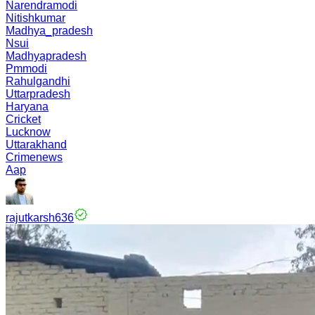
Narendramodi
Nitishkumar
Madhya_pradesh
Nsui
Madhyapradesh
Pmmodi
Rahulgandhi
Uttarpradesh
Haryana
Cricket
Lucknow
Uttarakhand
Crimenews
Aap
rajutkarsh636