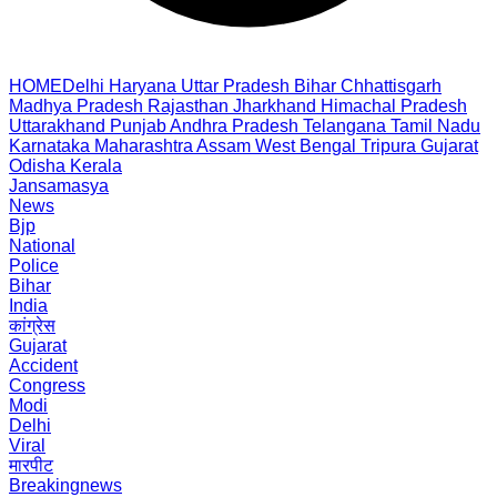
HOME
Delhi
Haryana
Uttar Pradesh
Bihar
Chhattisgarh
Madhya Pradesh
Rajasthan
Jharkhand
Himachal Pradesh
Uttarakhand
Punjab
Andhra Pradesh
Telangana
Tamil Nadu
Karnataka
Maharashtra
Assam
West Bengal
Tripura
Gujarat
Odisha
Kerala
Jansamasya
News
Bjp
National
Police
Bihar
India
कांग्रेस
Gujarat
Accident
Congress
Modi
Delhi
Viral
मारपीट
Breakingnews