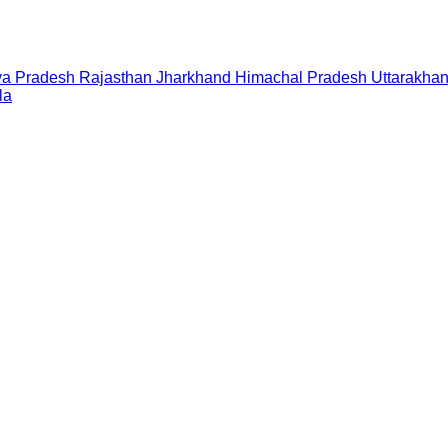
a Pradesh
Rajasthan
Jharkhand
Himachal Pradesh
Uttarakha
la