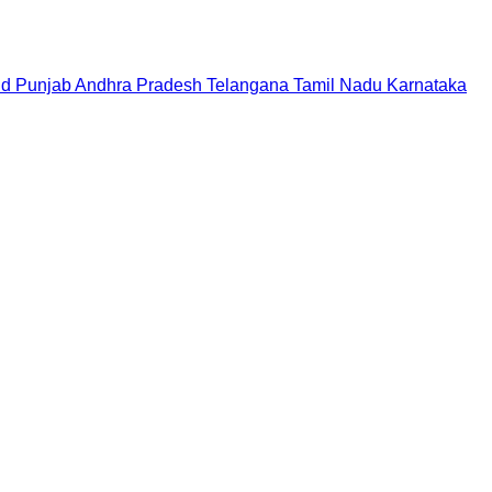
nd
Punjab
Andhra Pradesh
Telangana
Tamil Nadu
Karnataka