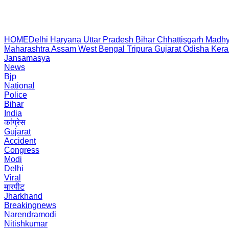
HOME
Delhi
Haryana
Uttar Pradesh
Bihar
Chhattisgarh
Madhy
Maharashtra
Assam
West Bengal
Tripura
Gujarat
Odisha
Kera
Jansamasya
News
Bjp
National
Police
Bihar
India
कांग्रेस
Gujarat
Accident
Congress
Modi
Delhi
Viral
मारपीट
Jharkhand
Breakingnews
Narendramodi
Nitishkumar