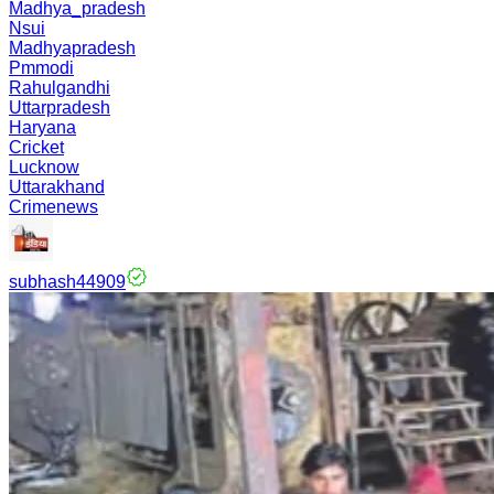
Madhya_pradesh
Nsui
Madhyapradesh
Pmmodi
Rahulgandhi
Uttarpradesh
Haryana
Cricket
Lucknow
Uttarakhand
Crimenews
subhash44909