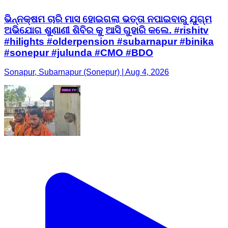
ଭିନ୍ନକ୍ଷମ ଚାରି ମାସ ହୋଇଗଲା ଭତ୍ତା ନପାଇବାରୁ ଯୁଗ୍ମ
ଅଭିଯୋଗ ଶୁଣାଣୀ ଶିବିର କୁ ଆସି ଗୁହାରି କଲେ. #rishitv
#hilights #olderpension #subarnapur #binika
#sonepur #julunda #CMO #BDO
Sonapur, Subarnapur (Sonepur) | Aug 4, 2026