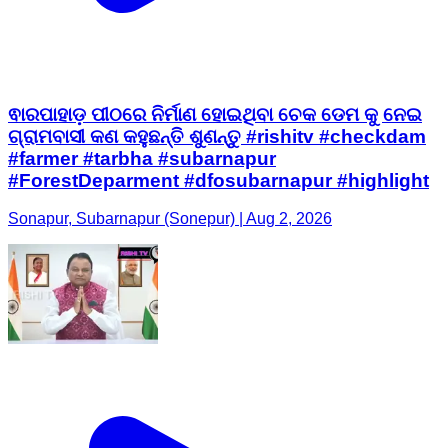
ଵାରପାହାଡ଼ ପୀଠରେ ନିର୍ମାଣ ହୋଇଥିବା ଚେକ ଡେମ କୁ ନେଇ
ଗ୍ରାମବାସୀ କଣ କହୁଛନ୍ତି ଶୁଣନ୍ତୁ #rishitv #checkdam
#farmer #tarbha #subarnapur
#ForestDeparment #dfosubarnapur #highlight
Sonapur, Subarnapur (Sonepur) | Aug 2, 2026