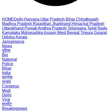
HOME
Delhi
Haryana
Uttar Pradesh
Bihar
Chhattisgarh
Madhya Pradesh
Rajasthan
Jharkhand
Himachal Pradesh
Uttarakhand
Punjab
Andhra Pradesh
Telangana
Tamil Nadu
Karnataka
Maharashtra
Assam
West Bengal
Tripura
Gujarat
Odisha
Kerala
Jansamasya
News
पुलिस
Bjp
National
Police
Bihar
India
कांग्रेस
भाजपा
Congress
Modi
Delhi
Viral
मारपीट
Breakingnews