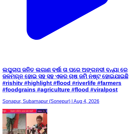
ଲଘୁଚାପ ଜନିତ ଲଗାଣ ବର୍ଷା ତା ପରେ ଅଙ୍ଗନଦୀ ବନ୍ୟା ରେ
ଜଳମଗ୍ନ ହୋଇ ସହ ସହ ଏକର ଚାଷ ଜମି ନଷ୍ଟ ହୋଇଯାଇଛି
#rishitv #highlight #flood #riverlife #farmers
#foodgrains #agriculture #flood #viralpost
Sonapur, Subarnapur (Sonepur) | Aug 4, 2026