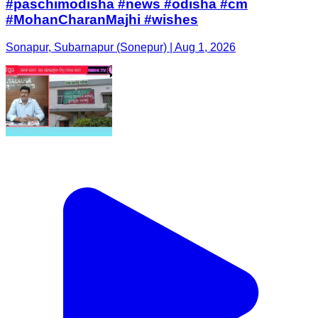
#paschimodisha #news #odisha #cm
#MohanCharanMajhi #wishes
Sonapur, Subarnapur (Sonepur) | Aug 1, 2026