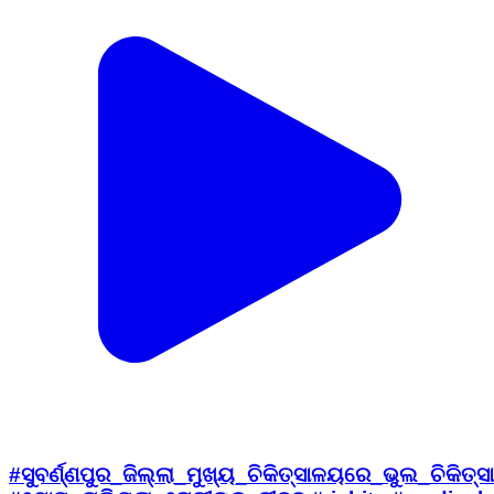
#ସୁବର୍ଣ୍ଣପୁର_ଜିଲ୍ଲା_ମୁଖ୍ୟ_ଚିକିତ୍ସାଳୟରେ_ଭୁଲ_ଚିକିତ୍ସା