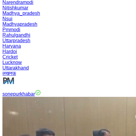
Narendramodi
Nitishkumar
Madhya_pradesh
Nsui
Madhyapradesh
Pmmodi
Rahulgandhi
Uttarpradesh
Haryana
Hardoi
Cricket
Lucknow
Uttarakhand
लखनऊ
sonepurkhabar