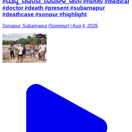
#ଯୋଗୁ_ଚାଲିଗଲା_ରୋଗୀଙ୍କ_ଜୀବନ #rishitv #medical
#doctor #death #present #subarnapur
#deathcase #sonpur #highlight
Sonapur, Subarnapur (Sonepur) | Aug 4, 2026