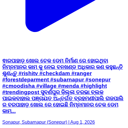
ଵାରପାହାଡ଼ ଖୋଲ ଚେକ ଡେମ ନିର୍ମାଣ ରେ ହୋଇଥିବା
ନିମ୍ନମାନର କାମ କୁ ନେଇ ବନଖଣ୍ଡ ଅଧିକାର କଣ କହୁଛନ୍ତି
ଶୁଣନ୍ତୁ #rishitv #checkdam #ranger
#forestdeparment #subarnapur #sonepur
#cmoodisha #village #menda #highlight
#trendingpost ସୁବର୍ଣପୁର ଜ଼ିଲ୍ଲା ତରଭା ବ୍ଲକ
ପାଇକବାହାଲ ପଞ୍ଚାୟତ ଅନ୍ତର୍ଗତ ବ୍ରହମଣୀପାଲି ରାଜପାଲି
ର ବରପାହାଡ଼ ଖୋଲ ରେ ହୋଇଛି ନିମ୍ନମାନର ଚେକ ଡେମ
କାମ...
Sonapur, Subarnapur (Sonepur) | Aug 1, 2026