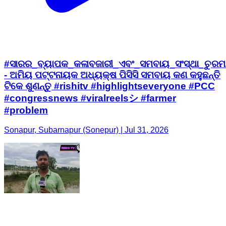
#ସାରର_ବ୍ୟାପକ_କଳାବଜାରୀ_ଏବଂ_ସମବାୟ_ସଂସ୍ଥା_ଚୁରମା
- ଅମିୟ ପଟ୍ଟନାୟକ ଅଧ୍ୟକ୍ଷ ପିସିସି ସମବାୟ କଣ କହୁଛନ୍ତି
ଟିକେ ଶୁଣନ୍ତୁ #rishitv #highlightseveryone #PCC
#congressnews #viralreelsシ #farmer
#problem
Sonapur, Subarnapur (Sonepur) | Jul 31, 2026