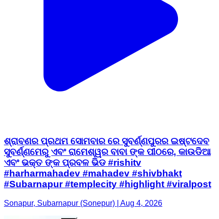
ଶ୍ରାବଣର ପ୍ରଥମ ସୋମବାର ରେ ସୁବର୍ଣ୍ଣପୁରର ଇଷ୍ଟଦେବ
ସୁବର୍ଣ୍ଣମେରୁ ଏବଂ ରାମେଶ୍ୱର ବାବା ଙ୍କ ପୀଠରେ, କାଉଡିଆ
ଏବଂ ଭକ୍ତ ଙ୍କ ପ୍ରବଳ ଭିଡ #rishitv
#harharmahadev #mahadev #shivbhakt
#Subarnapur #templecity #highlight #viralpost
Sonapur, Subarnapur (Sonepur) | Aug 4, 2026