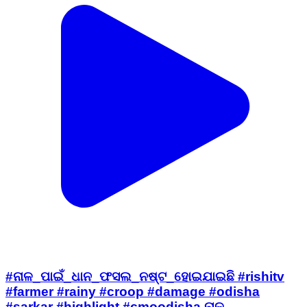
#ନାଳ_ପାଇଁ_ଧାନ_ଫସଲ_ନଷ୍ଟ_ହୋଇଯାଇଛି #rishitv
#farmer #rainy #croop #damage #odisha
#sarkar #highlight #cmoodisha ନାଳ