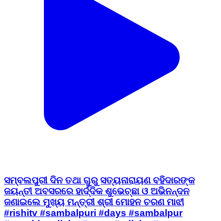
ସମ୍ବଲପୁରୀ ଦିନ ତଥା ଗୁରୁ ସତ୍ୟନାରାୟଣ ବହିଦାରଙ୍କ
ଜୟନ୍ତୀ ଅବସରରେ ହାର୍ଦ୍ଦିକ ଶୁଭେଚ୍ଛା ଓ ଅଭିନନ୍ଦନ
ଜଣାଇଲେ ମୁଖ୍ୟ ମନ୍ତ୍ରୀ ଶ୍ରୀ ମୋହନ ଚରଣ ମାଝୀ
#rishitv #sambalpuri #days #sambalpur