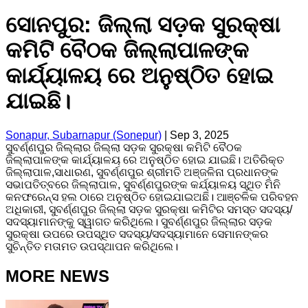
ସୋନପୁର: ଜିଲ୍ଲା ସଡ଼କ ସୁରକ୍ଷା
କମିଟି ବୈଠକ ଜିଲ୍ଲାପାଳଙ୍କ
କାର୍ଯ୍ୟାଳୟ ରେ ଅନୁଷ୍ଠିତ ହୋଇ
ଯାଇଛି।
Sonapur, Subarnapur (Sonepur)
|
Sep 3, 2025
ସୁବର୍ଣ୍ଣପୁର ଜିଲ୍ଲାର ଜିଲ୍ଲା ସଡ଼କ ସୁରକ୍ଷା କମିଟି ବୈଠକ
ଜିଲ୍ଲାପାଳଙ୍କ କାର୍ଯ୍ୟାଳୟ ରେ ଅନୁଷ୍ଠିତ ହୋଇ ଯାଇଛି। ଅତିରିକ୍ତ
ଜିଲ୍ଲାପାଳ,ସାଧାରଣ, ସୁବର୍ଣ୍ଣପୁର ଶ୍ରୀମତି ଅଞ୍ଜଳିନା ପ୍ରଧାନଙ୍କ
ସଭାପତିତ୍ବରେ ଜିଲ୍ଲାପାଳ, ସୁବର୍ଣ୍ଣପୁରଙ୍କ କର୍ଯ୍ୟାଳୟ ସ୍ଥିତ ମିନି
କନଫରେନ୍ସ ହଲ ଠାରେ ଅନୁଷ୍ଠିତ ହୋଇଯାଇଅଛି। ଆଞ୍ଚଳିକ ପରିବହନ
ଅଧିକାରୀ, ସୁବର୍ଣ୍ଣପୁର ଜିଲ୍ଲା ସଡ଼କ ସୁରକ୍ଷା କମିଟିର ସମସ୍ତ ସଦସ୍ୟ/
ସଦସ୍ୟାମାନଙ୍କୁ ସ୍ୱାଗତ କରିଥିଲେ। ସୁବର୍ଣ୍ଣପୁର ଜିଲ୍ଲାର ସଡ଼କ
ସୁରକ୍ଷା ଉପରେ ଉପସ୍ଥିତ ସଦସ୍ୟ/ସଦସ୍ୟାମାନେ ସେମାନଙ୍କର
ସୁଚିନ୍ତିତ ମତାମତ ଉପସ୍ଥାପନ କରିଥିଲେ।
MORE NEWS