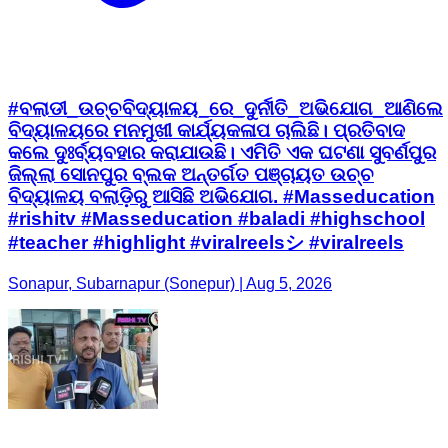
#ବଲାଡୀ_ଉଚ୍ଚବିଦ୍ୟାଳୟ_ରେ_ଦୁର୍ନୀତି_ଅଭିଯୋଗ_ଆଣିଲେ
ବିଦ୍ୟାଳୟରେ ମନମୁଖୀ କାର୍ଯ୍ୟକଳାପ ଚାଲିଛି। ପ୍ରତିବାଦ
କଲେ ଦୁଃର୍ବ୍ୟବହାର କରାଯାଉଛି। ଏମିତି ଏକ ଘଟଣା ସୁବର୍ଣପୁର
ଜିଲ୍ଲା ସୋନପୁର ବ୍ଲକ ଅନ୍ତର୍ଗତ ପଞ୍ଚାୟତ ଉଚ୍ଚ
ବିଦ୍ୟାଳୟ ବଲାଡ଼ିରୁ ଆସିଛି ଅଭିଯୋଗ. #Masseducation
#rishitv #Masseducation #baladi #highschool
#teacher #highlight #viralreelsシ #viralreels
Sonapur, Subarnapur (Sonepur) | Aug 5, 2026