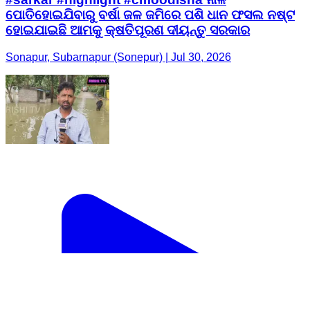
ପୋତିହୋଇଯିବାରୁ ବର୍ଷା ଜଳ ଜମିରେ ପଶି ଧାନ ଫସଲ ନଷ୍ଟ
ହୋଇଯାଇଛି ଆମକୁ କ୍ଷତିପୂରଣ ଦୀୟନ୍ତୁ ସରକାର
Sonapur, Subarnapur (Sonepur) | Jul 30, 2026