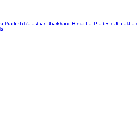
a Pradesh
Rajasthan
Jharkhand
Himachal Pradesh
Uttarakha
la