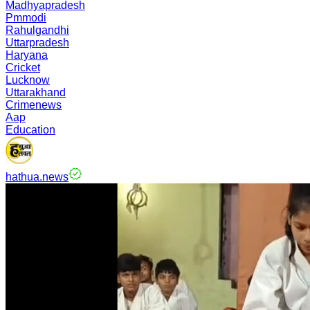
Madhyapradesh
Pmmodi
Rahulgandhi
Uttarpradesh
Haryana
Cricket
Lucknow
Uttarakhand
Crimenews
Aap
Education
hathua.news