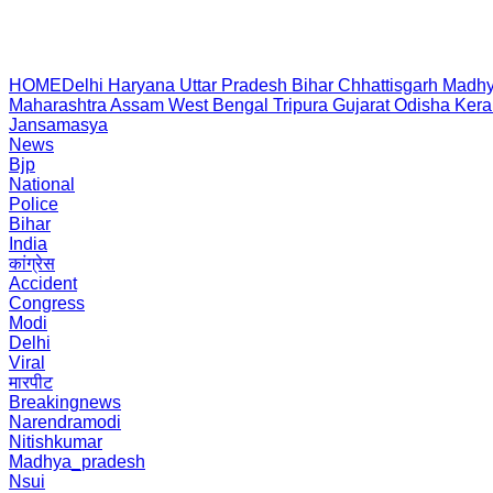
HOME
Delhi
Haryana
Uttar Pradesh
Bihar
Chhattisgarh
Madhy
Maharashtra
Assam
West Bengal
Tripura
Gujarat
Odisha
Kera
Jansamasya
News
Bjp
National
Police
Bihar
India
कांग्रेस
Accident
Congress
Modi
Delhi
Viral
मारपीट
Breakingnews
Narendramodi
Nitishkumar
Madhya_pradesh
Nsui