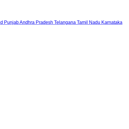
nd
Punjab
Andhra Pradesh
Telangana
Tamil Nadu
Karnataka