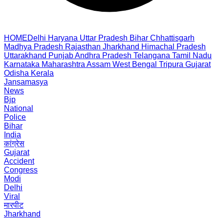
HOME
Delhi
Haryana
Uttar Pradesh
Bihar
Chhattisgarh
Madhya Pradesh
Rajasthan
Jharkhand
Himachal Pradesh
Uttarakhand
Punjab
Andhra Pradesh
Telangana
Tamil Nadu
Karnataka
Maharashtra
Assam
West Bengal
Tripura
Gujarat
Odisha
Kerala
Jansamasya
News
Bjp
National
Police
Bihar
India
कांग्रेस
Gujarat
Accident
Congress
Modi
Delhi
Viral
मारपीट
Jharkhand