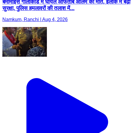
बर्मामाइंस गोलीकांड में घायल आफताब आलम की मौत, इलाके में बढ़ी
सुरक्षा, पुलिस हमलावरों की तलाश में...
Namkum, Ranchi | Aug 4, 2026