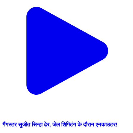
गैंगस्टर सुजीत सिन्हा ढेर, जेल शिफ्टिंग के दौरान एनकाउंटर!