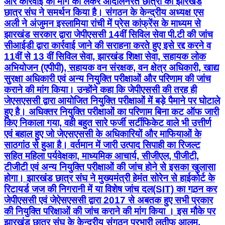
और कार्रवाई की मांग को लेकर आंदोलनरत छात्रों का झारखंड
छात्र संघ ने समर्थन किया है। संगठन के केन्द्रीय अध्यक्ष एस
अली ने अंजुमन इस्लामिया रांची में प्रेस कांफ्रेंस के माध्यम से
झारखंड सरकार द्वारा जेपीएससी 14वीं सिविल सेवा पी.टी की जांच
सीआईडी द्वारा कार्रवाई जाने की सराहना करते हुए इसे रद्द करने व
11वीं से 13 वीं सिविल सेवा, झारखंड शिक्षा सेवा, सहायक लोक
अभियोजन (एपीपी), सहायक वन संरक्षक, वन क्षेत्र अधिकारी, खाद्य
सुरक्षा अधिकारी एवं अन्य नियुक्ति परीक्षाओं और परिणाम की जांच
कराने की मांग किया। उन्होंने कहा कि जेपीएससी की तरह ही
जेएसएससी द्वारा आयोजित नियुक्ति परीक्षाओं में बड़े पैमाने पर घोटाले
हुए है। अधिक्तर नियुक्ति परीक्षाओं का परिणाम बिना कट ऑफ जारी
किए निकाला गया, वही बहुत सारे फर्जी सर्टीफिकेट वाले भी उत्तीर्ण
एवं बहाल हुए जो जेएसएससी के अधिकारियों और माफियाओं के
साठगांठ से हुआ है। वर्तमान में जारी उत्पाद सिपाही का रिजल्ट
सहित महिला पर्यवेक्षका, माध्यमिक आचार्य, सीजीएल, पीजीटी,
टीजीटी एवं अन्य नियुक्ति परीक्षाओं की जांच होने से इसका खुलासा
होगा। झारखंड छात्र संघ ने मुख्यमंत्री हेमंत सोरेन से हाईकोर्ट के
रिटायर्ड जज की निगरानी में या विशेष जांच दल(SIT) का गठ़न कर
जेपीएससी एवं जेऐसएससी द्वारा 2017 से अबतक हुए सभी प्रकार
की नियुक्ति परिक्षाओं की जांच कराने की मांग किया । इस मौके पर
झारखंड छात्र संघ के केन्द्रीय संगठन प्रभारी लतीफ आलम,