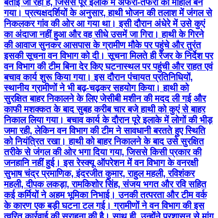
बताई जा रही है, जिससे पूरे इलाके में अफरा-तफरी का माहौल बन
गया। प्रत्यक्षदर्शियों के अनुसार, हाथी भोजन की तलाश में जंगल से
निकलकर गांव की ओर आ गया था। इसी दौरान अंधेरे में उसे कुएं
का अंदाजा नहीं हुआ और वह सीधे उसमें जा गिरा। हाथी के गिरने
की आवाज सुनकर आसपास के ग्रामीण मौके पर पहुंचे और तुरंत
इसकी सूचना वन विभाग को दी। सूचना मिलते ही रेंजर के निर्देश पर
वन विभाग की टीम बिना देर किए घटनास्थल पर पहुंची और राहत एवं
बचाव कार्य शुरू किया गया। इस दौरान पंचायत प्रतिनिधियों,
स्थानीय ग्रामीणों ने भी बढ़-चढ़कर सहयोग किया। हाथी को
सुरक्षित बाहर निकालने के लिए जेसीबी मशीन की मदद ली गई और
काफी मशक्कत के बाद सुबह करीब चार बजे हाथी को कुएं से बाहर
निकाल लिया गया। बचाव कार्य के दौरान पूरे इलाके में लोगों की भीड़
जमा रही, लेकिन वन विभाग की टीम ने सावधानी बरतते हुए स्थिति
को नियंत्रित रखा। हाथी को बाहर निकालने के बाद उसे सुरक्षित
तरीके से जंगल की ओर भगा दिया गया, जिससे किसी प्रकार की
जनहानि नहीं हुई। इस रेस्क्यू ऑपरेशन में वन विभाग के वनरक्षी
सुभाष चंद्र प्रमाणिक, इंदरजीत कुमार, राहुल महली, रविशंकर
महली, दीपक लकड़ा, रामकिशोर सिंह, संजय भगत और रवि सहित
कई कर्मियों ने अहम भूमिका निभाई। उनकी तत्परता और टीम वर्क
के कारण एक बड़ी घटना टल गई। ग्रामीणों ने वन विभाग की इस
त्वरित कार्रवाई की सराहना की है। साथ ही, उन्होंने प्रशासन से मांग