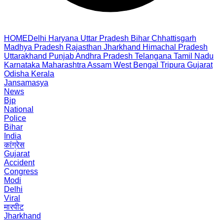
HOME
Delhi
Haryana
Uttar Pradesh
Bihar
Chhattisgarh
Madhya Pradesh
Rajasthan
Jharkhand
Himachal Pradesh
Uttarakhand
Punjab
Andhra Pradesh
Telangana
Tamil Nadu
Karnataka
Maharashtra
Assam
West Bengal
Tripura
Gujarat
Odisha
Kerala
Jansamasya
News
Bjp
National
Police
Bihar
India
कांग्रेस
Gujarat
Accident
Congress
Modi
Delhi
Viral
मारपीट
Jharkhand