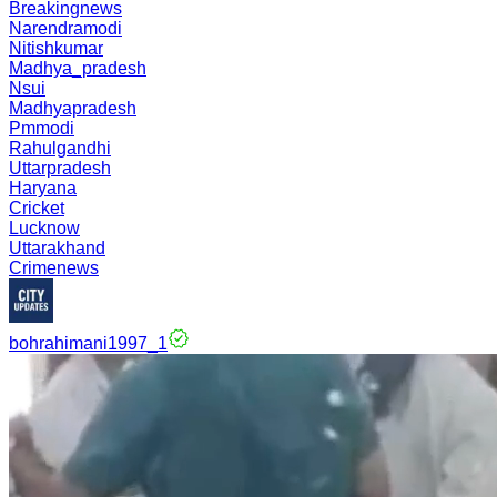
Breakingnews
Narendramodi
Nitishkumar
Madhya_pradesh
Nsui
Madhyapradesh
Pmmodi
Rahulgandhi
Uttarpradesh
Haryana
Cricket
Lucknow
Uttarakhand
Crimenews
bohrahimani1997_1