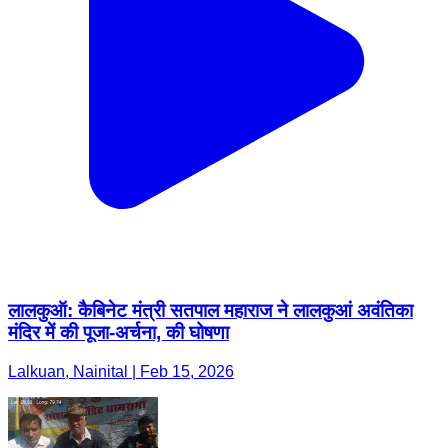
लालकुऑ: कैबिनेट मंत्री सतपाल महाराज ने लालकुआं अवंतिका
मंदिर में की पूजा-अर्चना, की घोषणा
Lalkuan, Nainital | Feb 15, 2026