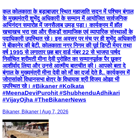
कल कोलकाता के बड़ाबाज़ार स्थित महाजाति सदन में पश्चिम बंगाल
के मुख्यमंत्री शुभेंदु अधिकारी के सम्मान में आयोजित सार्वजनिक
अभिनंदन समारोह में जनसैलाब उमड़ पड़ा। कार्यक्रम में हॉल
खचाखच भरा रहा और सैकड़ों सामाजिक एवं व्यापारिक संस्थाओं के
पदाधिकारी उपस्थित रहे। इस अवसर पर मंच पर ही शुभेंदु अधिकारी
ने बीकानेर की बेटी, कोलकाता नगर निगम की पूर्व डिप्टी मेयर तथा
वर्ष 1995 से लगातार छह बार वार्ड नंबर 22 से भाजपा पार्षद
निर्वाचित श्रीमती मीना देवी पुरोहित का सम्मानपूर्वक पैर छूकर
आशीर्वाद लिया और उनसे आत्मीय बातचीत की। आपको बता दे
बंगाल के मुख्यमंत्री मीना देवी को माँ का दर्जा देते है.. कार्यक्रम में
जोरासांको विधानसभा क्षेत्र के विधायक श्री विजय ओझा भी
उपस्थित रहे। #Bikaner #Kolkata
#MeenaDeviPurohit #ShubhenduAdhikari
#VijayOjha #TheBikanerNews
Bikaner, Bikaner | Aug 7, 2026