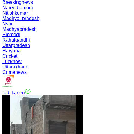
Breakingnews
Narendramodi
Nitishkumar
Madhya_pradesh
Nsui
Madhyapradesh
Pmmodi
Rahulgandhi
Uttarpradesh
Haryana
Cricket
Lucknow
Uttarakhand
Crimenews
rajbikaneri