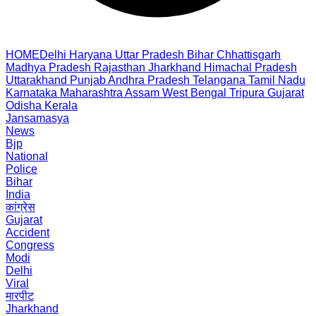
HOME
Delhi
Haryana
Uttar Pradesh
Bihar
Chhattisgarh
Madhya Pradesh
Rajasthan
Jharkhand
Himachal Pradesh
Uttarakhand
Punjab
Andhra Pradesh
Telangana
Tamil Nadu
Karnataka
Maharashtra
Assam
West Bengal
Tripura
Gujarat
Odisha
Kerala
Jansamasya
News
Bjp
National
Police
Bihar
India
कांग्रेस
Gujarat
Accident
Congress
Modi
Delhi
Viral
मारपीट
Jharkhand