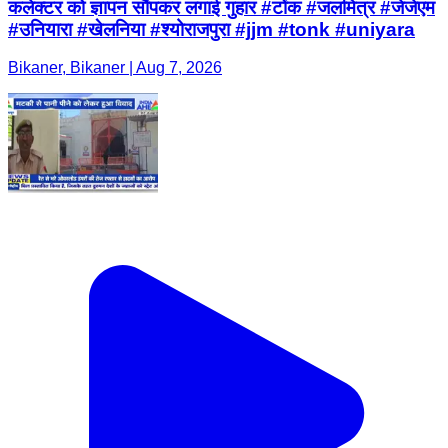
कलेक्टर को ज्ञापन सौंपकर लगाई गुहार #टोंक #जलमित्र #जेजेएम
#उनियारा #खेलनिया #श्योराजपुरा #jjm #tonk #uniyara
Bikaner, Bikaner | Aug 7, 2026