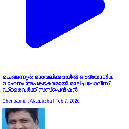
ചെങ്ങന്നൂർ: മാവേലിക്കരയിൽ ഔദ്യോഗിക
വാഹനം അപകടകരമായി ഓടിച്ച പോലീസ്
ഡ്രൈവർക്ക് സസ്പെൻഷൻ
Chengannur, Alappuzha | Feb 7, 2026