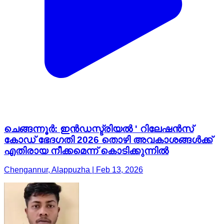
ചെങ്ങന്നൂർ: ഇൻഡസ്ട്രിയൽ ' റിലേഷൻസ്
കോഡ് ഭേദഗതി 2026 തൊഴി അവകാശങ്ങൾക്ക്
എതിരായ നീക്കമെന്ന് കൊടിക്കുന്നിൽ
Chengannur, Alappuzha | Feb 13, 2026