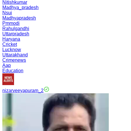
Nitishkumar
Madhya_pradesh
Nsui
Madhyapradesh
Pmmodi
Rahulgandhi
Uttarpradesh
Haryana
Cricket
Lucknow
Uttarakhand
Crimenews
Aap
Education
nizarveeyapuram_2