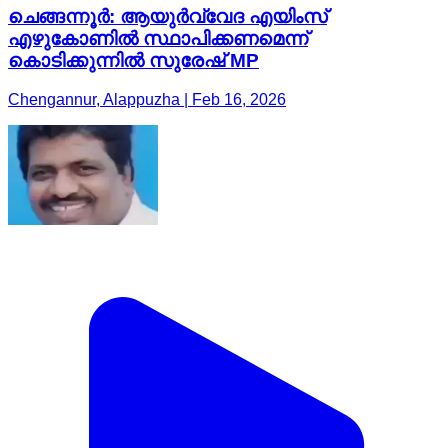
ചെങ്ങന്നൂർ: ആയുർവ്വേദ എയിംസ്
എഴുകോണിൽ സ്ഥാപിക്കണമെന്ന്
കൊടിക്കുന്നിൽ സുരേഷ് MP
Chengannur, Alappuzha | Feb 16, 2026