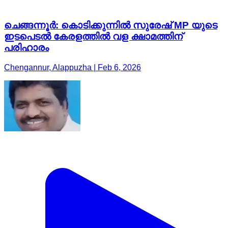
ചെങ്ങന്നൂർ: കൊടിക്കുന്നിൽ സുരേഷ് MP യുടെ
ഇടപെടൽ കേരളത്തിൽ വള ക്ഷാമത്തിന്
പരിഹാരം
Chengannur, Alappuzha | Feb 6, 2026