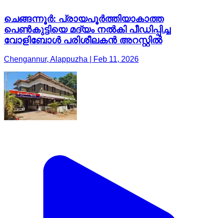
ചെങ്ങന്നൂർ: പ്രായപൂർത്തിയാകാത്ത
പെൺകുട്ടിയെ മദ്യം നൽകി പീഡിപ്പിച്ച
വോളിബോൾ പരിശീലകൻ അറസ്റ്റിൽ
Chengannur, Alappuzha | Feb 11, 2026