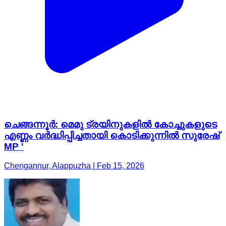
ചെങ്ങന്നൂർ: മെമു ട്രയിനുകളിൽ കോച്ചുകളുടെ
എണ്ണം വർദ്ധിപ്പിച്ചതായി കൊടിക്കുന്നിൽ സുരേഷ്
MP '
Chengannur, Alappuzha | Feb 15, 2026