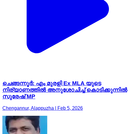
ചെങ്ങന്നൂർ: എം മുരളി Ex MLA യുടെ
നിര്യാണത്തിൽ അനുശോചിച്ച് കൊടിക്കുന്നിൽ
സുരേഷ് MP
Chengannur, Alappuzha | Feb 5, 2026