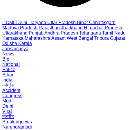
HOME
Delhi
Haryana
Uttar Pradesh
Bihar
Chhattisgarh
Madhya Pradesh
Rajasthan
Jharkhand
Himachal Pradesh
Uttarakhand
Punjab
Andhra Pradesh
Telangana
Tamil Nadu
Karnataka
Maharashtra
Assam
West Bengal
Tripura
Gujarat
Odisha
Kerala
Jansamasya
News
Bjp
National
Police
Bihar
India
कांग्रेस
Accident
Congress
Modi
Delhi
Viral
मारपीट
Breakingnews
Narendramodi