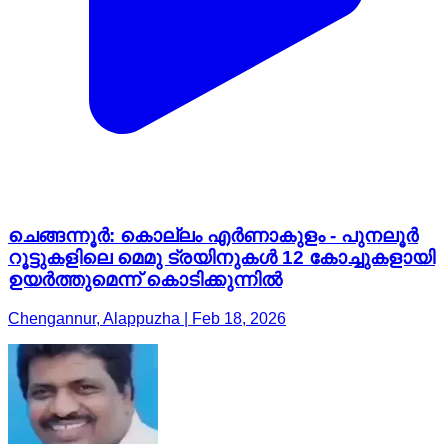
ചെങ്ങന്നൂർ: കൊല്ലം എർണാകുളം - പുനലൂർ
റൂട്ടുകളിലെ മെമു ട്രയിനുകൾ 12 കോച്ചുകളായി
ഉയർത്തുമെന്ന് കൊടിക്കുന്നിൽ
Chengannur, Alappuzha | Feb 18, 2026