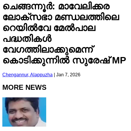
ചെങ്ങന്നൂർ: മാവേലിക്കര
ലോക്സഭാ മണ്ഡലത്തിലെ
റെയിൽവേ മേൽപാല
പദ്ധതികൾ
വേഗത്തിലാക്കുമെന്ന്
കൊടിക്കുന്നിൽ സുരേഷ് MP
Chengannur, Alappuzha
|
Jan 7, 2026
MORE NEWS