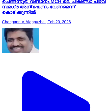
ചെങ്ങന്നൂർ: വണ്ടാനം MCH ലെ ചികിത്സാ പിഴവ്
സമഗ്ര അന്വഷണം വേണമെന്ന്
കൊടിക്കുന്നിൽ
Chengannur, Alappuzha | Feb 20, 2026