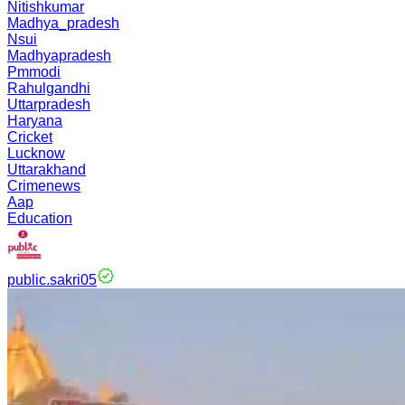
Nitishkumar
Madhya_pradesh
Nsui
Madhyapradesh
Pmmodi
Rahulgandhi
Uttarpradesh
Haryana
Cricket
Lucknow
Uttarakhand
Crimenews
Aap
Education
public.sakri05