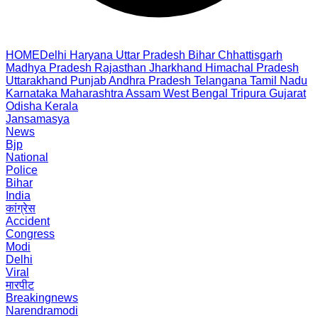
HOME
Delhi
Haryana
Uttar Pradesh
Bihar
Chhattisgarh
Madhya Pradesh
Rajasthan
Jharkhand
Himachal Pradesh
Uttarakhand
Punjab
Andhra Pradesh
Telangana
Tamil Nadu
Karnataka
Maharashtra
Assam
West Bengal
Tripura
Gujarat
Odisha
Kerala
Jansamasya
News
Bjp
National
Police
Bihar
India
कांग्रेस
Accident
Congress
Modi
Delhi
Viral
मारपीट
Breakingnews
Narendramodi