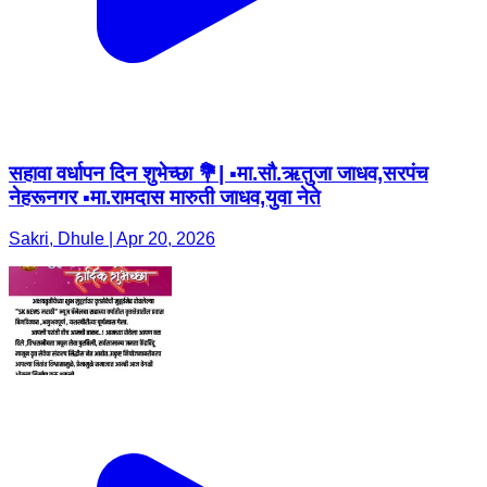
सहावा वर्धापन दिन शुभेच्छा 💐| ▪️मा.सौ.ऋतुजा जाधव,सरपंच
नेहरूनगर ▪️मा.रामदास मारुती जाधव,युवा नेते
Sakri, Dhule | Apr 20, 2026