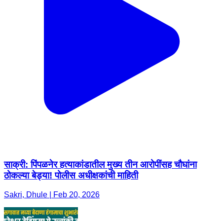
साक्री: पिंपळनेर हत्याकांडातील मुख्य तीन आरोपींसह चौघांना
ठोकल्या बेड्या! पोलीस अधीक्षकांची माहिती
Sakri, Dhule | Feb 20, 2026