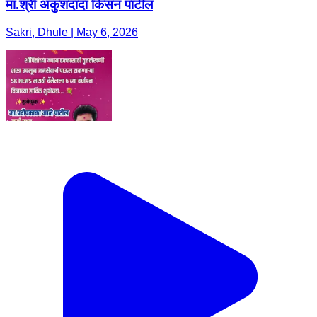
मा.श्री अंकुशदादा किसन पाटील
Sakri, Dhule | May 6, 2026