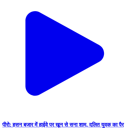
पीरो: हसन बजार में हाईवे पर खून से सना शाम, दलित युवक का पैर