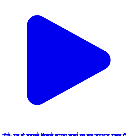
पीरो: घर से टहलने निकले लापता बुजुर्ग का शव जमुआव आहर में