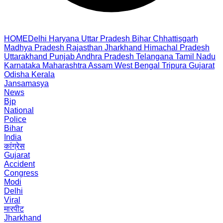
HOME
Delhi
Haryana
Uttar Pradesh
Bihar
Chhattisgarh
Madhya Pradesh
Rajasthan
Jharkhand
Himachal Pradesh
Uttarakhand
Punjab
Andhra Pradesh
Telangana
Tamil Nadu
Karnataka
Maharashtra
Assam
West Bengal
Tripura
Gujarat
Odisha
Kerala
Jansamasya
News
Bjp
National
Police
Bihar
India
कांग्रेस
Gujarat
Accident
Congress
Modi
Delhi
Viral
मारपीट
Jharkhand