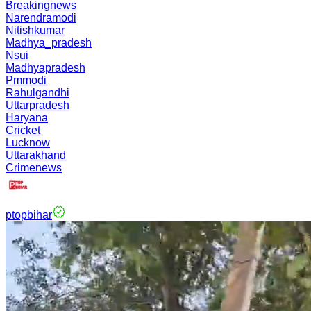
Breakingnews
Narendramodi
Nitishkumar
Madhya_pradesh
Nsui
Madhyapradesh
Pmmodi
Rahulgandhi
Uttarpradesh
Haryana
Cricket
Lucknow
Uttarakhand
Crimenews
ptopbihar