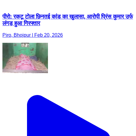
पीरो: रकटू टोला छिनतई कांड का खुलासा, आरोपी प्रिंस कुमार उर्फ
लंगड़ हुआ गिरफ्तार
Piro, Bhojpur | Feb 20, 2026