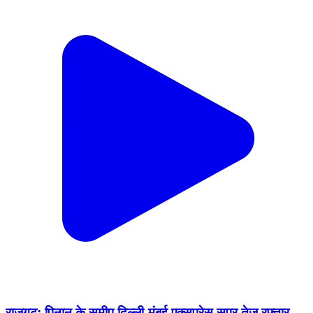
राजगढ़: पिनान के समीप दिल्ली-मुंबई एक्सप्रेस सुपर तेज रफ्तार