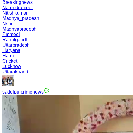
Breakingnews
Narendramodi
Nitishkumar
Madhya_pradesh
Nsui
Madhyapradesh
Pmmodi
Rahulgandhi
Uttarpradesh
Haryana
Hardoi
Cricket
Lucknow
Uttarakhand
sadulpurcrimenews