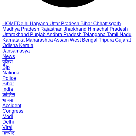
HOME
Delhi
Haryana
Uttar Pradesh
Bihar
Chhattisgarh
Madhya Pradesh
Rajasthan
Jharkhand
Himachal Pradesh
Uttarakhand
Punjab
Andhra Pradesh
Telangana
Tamil Nadu
Karnataka
Maharashtra
Assam
West Bengal
Tripura
Gujarat
Odisha
Kerala
Jansamasya
News
पुलिस
Bjp
National
Police
Bihar
India
कांग्रेस
भाजपा
Accident
Congress
Modi
Delhi
Viral
मारपीट