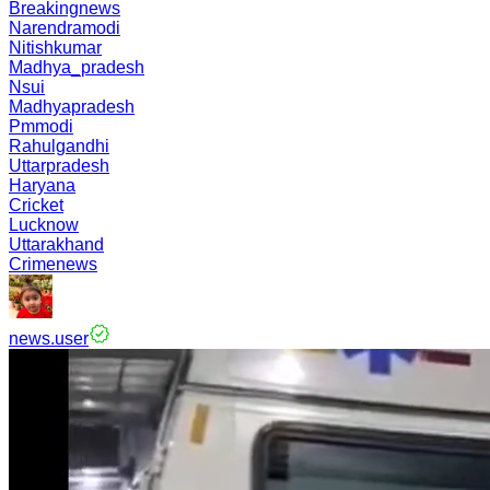
Breakingnews
Narendramodi
Nitishkumar
Madhya_pradesh
Nsui
Madhyapradesh
Pmmodi
Rahulgandhi
Uttarpradesh
Haryana
Cricket
Lucknow
Uttarakhand
Crimenews
news.user