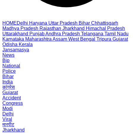
HOME
Delhi
Haryana
Uttar Pradesh
Bihar
Chhattisgarh
Madhya Pradesh
Rajasthan
Jharkhand
Himachal Pradesh
Uttarakhand
Punjab
Andhra Pradesh
Telangana
Tamil Nadu
Karnataka
Maharashtra
Assam
West Bengal
Tripura
Gujarat
Odisha
Kerala
Jansamasya
News
Bjp
National
Police
Bihar
India
कांग्रेस
Gujarat
Accident
Congress
Modi
Delhi
Viral
मारपीट
Jharkhand