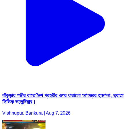
বাঁকুড়ায় গভীর রাতে নৈশ প্রহরীর ওপর ধারালো অ*স্ত্রের হাম*লা, ত্রাতা
সিভিক ভলেন্টিয়ার।
Vishnupur, Bankura | Aug 7, 2026