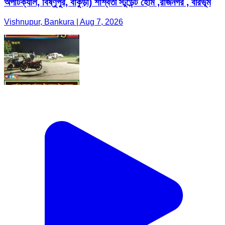
অপটিক্যাল, বিষ্ণুপুর, বাঁকুড়া) শাশ্বতী স্টুডেন্ট হোম ,রাজনগর , বীরভূম
Vishnupur, Bankura | Aug 7, 2026