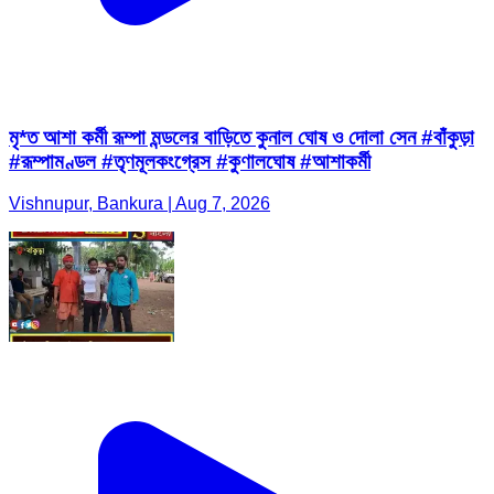
মৃ*ত আশা কর্মী রূম্পা মন্ডলের বাড়িতে কুনাল ঘোষ ও দোলা সেন #বাঁকুড়া
#রূম্পামণ্ডল #তৃণমূলকংগ্রেস #কুণালঘোষ #আশাকর্মী
Vishnupur, Bankura | Aug 7, 2026