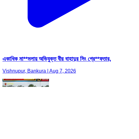
একাধিক মা**মলায় অভিযুক্ত বীর বাহাদুর সিং গ্রে**ফতার,
Vishnupur, Bankura | Aug 7, 2026