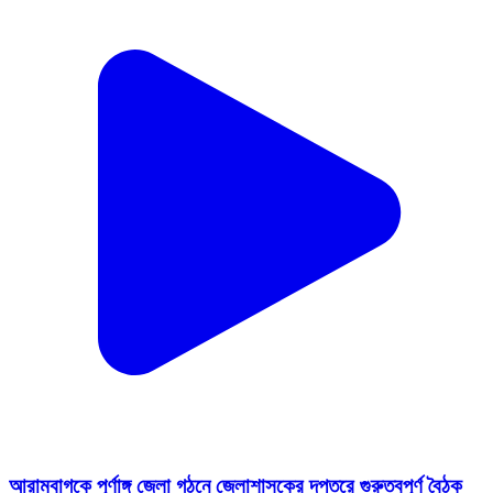
আরামবাগকে পূর্ণাঙ্গ জেলা গঠনে জেলাশাসকের দপ্তরে গুরুত্বপূর্ণ বৈঠক