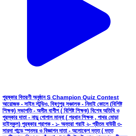
পুরষ্কার বিতরণী অনুষ্ঠান S Champion Quiz Contest
আয়োজক - সাইম স্টুডিও, বিষ্ণুপুর সঞ্চালক - নিমাই কোলে (বিশিষ্ট
শিক্ষক) সভাপতি - অসীম বাগীশ ( বিশিষ্ট শিক্ষক) বিশেষ অতিথি ও
পুরস্কার দাতা - নাড়ু গোপাল মান্না ( প্রধান শিক্ষক , পাথর মোড়া
হাইস্কুল) পুরষ্কার প্রাপক - ১- অন্তরা গরাই ২- প্রীতম বাউরী ৩-
সারদা পান্ডে স্পনসর ও বিজ্ঞাপন দাতা - অলোকেশ দত্ত ( দত্ত