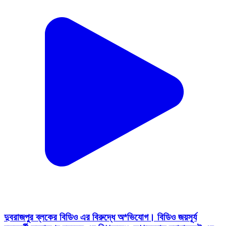
দুবরাজপুর ব্লকের বিডিও এর বিরুদ্ধে অ*ভিযোগ। বিডিও জয়সূর্য