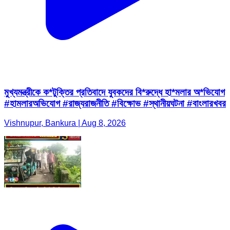
মুখ্যমন্ত্রীকে ক*টুক্তির প্রতিবাদে যুবকদের বি*রুদ্ধে হা*মলার অ*ভিযোগ
#হামলারঅভিযোগ #রাজ্যরাজনীতি #বিক্ষোভ #স্থানীয়ঘটনা #বাংলারখবর
Vishnupur, Bankura | Aug 8, 2026