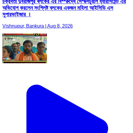
চক্রবর্তী দুবরাজপুর ব্লকের এর বি**রুদ্ধে সে**ক্সচুয়াল হ্যারাসমেন্ট এর
অভিযোগ করলেন সংশ্লিষ্ট ব্লকের একজন মহিলা আইসিডি এস
সুপারভাইজার ।
Vishnupur, Bankura | Aug 8, 2026