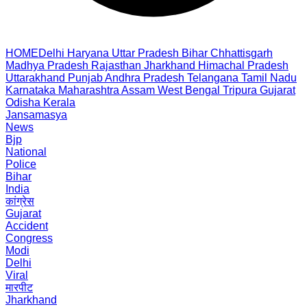
HOME
Delhi
Haryana
Uttar Pradesh
Bihar
Chhattisgarh
Madhya Pradesh
Rajasthan
Jharkhand
Himachal Pradesh
Uttarakhand
Punjab
Andhra Pradesh
Telangana
Tamil Nadu
Karnataka
Maharashtra
Assam
West Bengal
Tripura
Gujarat
Odisha
Kerala
Jansamasya
News
Bjp
National
Police
Bihar
India
कांग्रेस
Gujarat
Accident
Congress
Modi
Delhi
Viral
मारपीट
Jharkhand