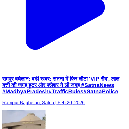
रामपुर बघेलान: ​बड़ी खबर: सतना में फिर लौटा 'VIP रौब', लाल
बत्ती की जगह हूटर और फ्लैशर ने ली जगह ​#SatnaNews ​
#MadhyaPradesh ​#TrafficRules ​#SatnaPolice
Rampur Baghelan, Satna | Feb 20, 2026