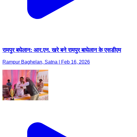
रामपुर बघेलान: आर.एन. खरे बने रामपुर बाघेलान के एसडीएम
Rampur Baghelan, Satna | Feb 16, 2026