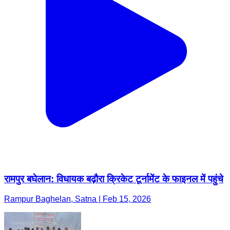
रामपुर बघेलान: विधायक बढ़ौरा क्रिकेट टूर्नामेंट के फाइनल में पहुंचे
Rampur Baghelan, Satna | Feb 15, 2026