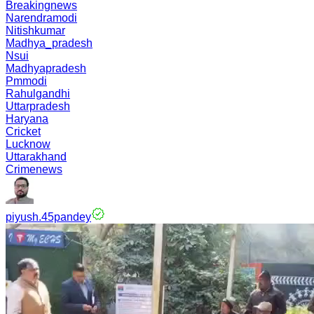
Breakingnews
Narendramodi
Nitishkumar
Madhya_pradesh
Nsui
Madhyapradesh
Pmmodi
Rahulgandhi
Uttarpradesh
Haryana
Cricket
Lucknow
Uttarakhand
Crimenews
piyush.45pandey