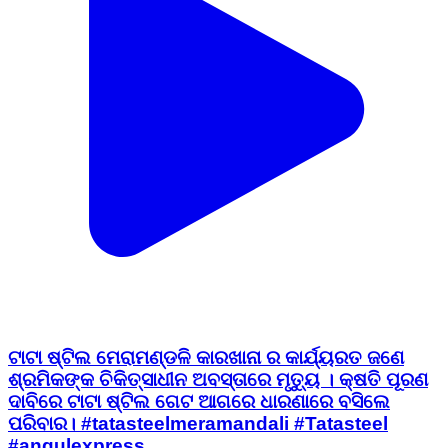
ଟାଟା ଷ୍ଟିଲ ମେରାମଣ୍ଡଳି କାରଖାନା ର କାର୍ଯ୍ୟରତ ଜଣେ
ଶ୍ରମିକଙ୍କ ଚିକିତ୍ସାଧୀନ ଅବସ୍ତାରେ ମୃତ୍ୟୁ । କ୍ଷତି ପୂରଣ
ଦାବିରେ ଟାଟା ଷ୍ଟିଲ ଗେଟ ଆଗରେ ଧାରଣାରେ ବସିଲେ
ପରିବାର। #tatasteelmeramandali #Tatasteel
#angulexpress