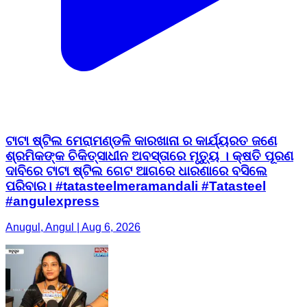
ଟାଟା ଷ୍ଟିଲ ମେରାମଣ୍ଡଳି କାରଖାନା ର କାର୍ଯ୍ୟରତ ଜଣେ
ଶ୍ରମିକଙ୍କ ଚିକିତ୍ସାଧୀନ ଅବସ୍ତାରେ ମୃତ୍ୟୁ । କ୍ଷତି ପୂରଣ
ଦାବିରେ ଟାଟା ଷ୍ଟିଲ ଗେଟ ଆଗରେ ଧାରଣାରେ ବସିଲେ
ପରିବାର। #tatasteelmeramandali #Tatasteel
#angulexpress
Anugul, Angul | Aug 6, 2026