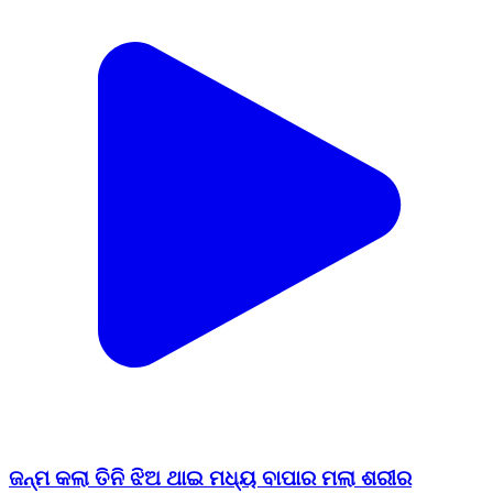
ଜନ୍ମ କଲା ତିନି ଝିଅ ଥାଇ ମଧ୍ୟ ବାପାର ମଲା ଶରୀର