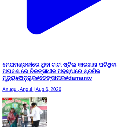
ମେରାମଣ୍ଡଳୀରେ ଥିବା ଟାଟା ଷ୍ଟିଲ କାରଖାନା ଘଟିଥିବା
ଅଘଟଣ ରେ ଚିକତ୍ସାଧୀନ ଅବସ୍ଥାରେ ଶ୍ରମିକ
ମୃତ୍ୟୁ#ଅନୁଗୁଳ#ଢେଙ୍କାନାଳ#damantv
Anugul, Angul | Aug 6, 2026