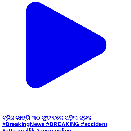
ବ୍ରିଜ ଭାଙ୍ଗି ୩୦ ଫୁଟ ତଳେ ପଡ଼ିଲା ଟ୍ରକ
#BreakingNews #BREAKING #accident
#atthamallik #angulonline