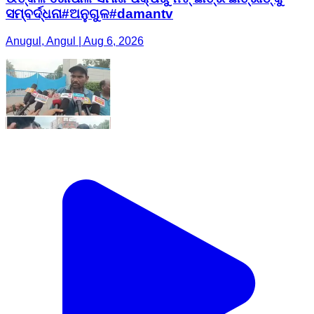
ସମ୍ବର୍ଦ୍ଧନା#ଅନୁଗୁଳ#damantv
Anugul, Angul | Aug 6, 2026