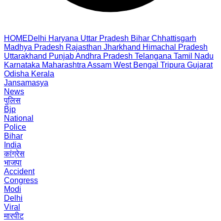
HOME
Delhi
Haryana
Uttar Pradesh
Bihar
Chhattisgarh
Madhya Pradesh
Rajasthan
Jharkhand
Himachal Pradesh
Uttarakhand
Punjab
Andhra Pradesh
Telangana
Tamil Nadu
Karnataka
Maharashtra
Assam
West Bengal
Tripura
Gujarat
Odisha
Kerala
Jansamasya
News
पुलिस
Bjp
National
Police
Bihar
India
कांग्रेस
भाजपा
Accident
Congress
Modi
Delhi
Viral
मारपीट