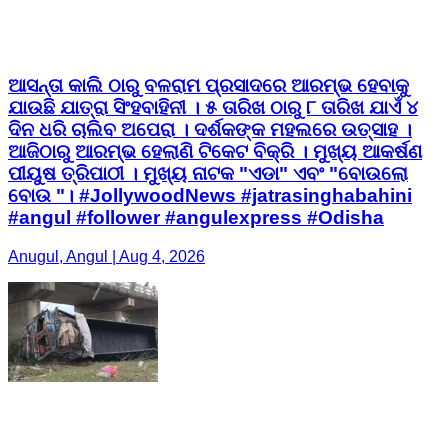
ଆସନ୍ତା କାଲି ଠାରୁ ବଳରାମ ପ୍ରସାଦରେ ଆରମ୍ଭ ହେବାକୁ
ଯାଉଛି ଯାତ୍ରା ସିଂହବାହିନୀ । ୫ ତାରିଖ ଠାରୁ ୮ ତାରିଖ ଯାଏଁ ୪
ଦିନ ଧରି ଚାଲିବ ଅପେରା । ଦର୍ଶକଙ୍କ ମହଲରେ ଉତ୍ସାହ ।
ଆଜିଠାରୁ ଆରମ୍ଭ ହେଲାଣି ଟିକେଟ ବିକ୍ରି । ମୁଖ୍ୟ ଆକର୍ଷଣ
ପୀୟୁଷ ତ୍ରିପାଠୀ । ମୁଖ୍ୟ ନାଟକ "ଏଡା" ଏବଂ "ବୋଉଲୋ
ବୋଉ "। #JollywoodNews #jatrasinghabahini
#angul #follower #angulexpress #Odisha
Anugul, Angul | Aug 4, 2026