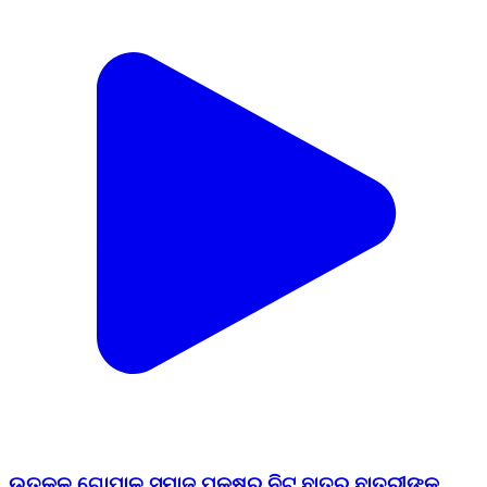
ଉତ୍କଳ ଗୋପାଳ ସମାଜ ପକ୍ଷରୁ ନିଟ୍ ଛାତ୍ର ଛାତ୍ରୀଙ୍କୁ