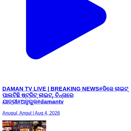
DAMAN TV LIVE | BREAKING NEWS#ଡିଜେ ଲାଇଟ୍
ପାଲଟିଛି ଷ୍ଟ୍ରିଟ୍ ଲାଇଟ୍, ଚିନ୍ତାରେ
ଯାତ୍ରୀ#ଅନୁଗୁଳ#damantv
Anugul, Angul | Aug 4, 2026