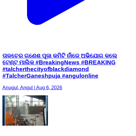
ତାଳଚେର ଗଣେଶ ପୂଜା କମିଟି ନାଁରେ ଅଭିଯୋଗ କଲେ
ଟେଣ୍ଟ ମାଲିକ #BreakingNews #BREAKING
#talcherthecityofblackdiamond
#TalcherGaneshpuja #angulonline
Anugul, Angul | Aug 6, 2026