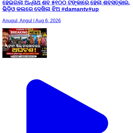
ହେଇଗଲା ଅନ୍ନାଥ ଶବ ୫୧୦୦ ଟଙ୍କାରେ ହେଲା ଶବସତ୍କାର,
ଭିଡ଼ିଓ କଲରେ ଦେଖିଲା ଝିଅ #damantv#up
Anugul, Angul | Aug 6, 2026