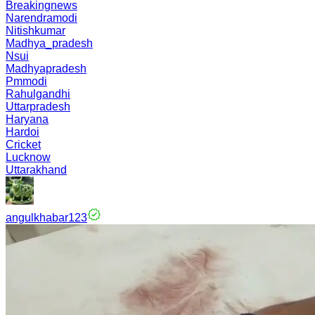
Breakingnews
Narendramodi
Nitishkumar
Madhya_pradesh
Nsui
Madhyapradesh
Pmmodi
Rahulgandhi
Uttarpradesh
Haryana
Hardoi
Cricket
Lucknow
Uttarakhand
angulkhabar123