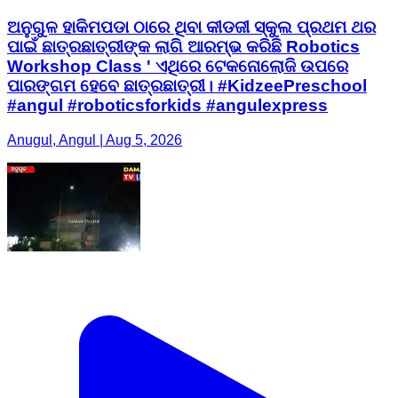
ଅନୁଗୁଳ ହାକିମପଡା ଠାରେ ଥିବା କୀଡଜୀ ସ୍କୁଲ ପ୍ରଥମ ଥର
ପାଇଁ ଛାତ୍ରଛାତ୍ରୀଙ୍କ ଲାଗି ଆରମ୍ଭ କରିଛି Robotics
Workshop Class ' ଏଥିରେ ଟେକନୋଲୋଜି ଉପରେ
ପାରଙ୍ଗମ ହେବେ ଛାତ୍ରଛାତ୍ରୀ। #KidzeePreschool
#angul #roboticsforkids #angulexpress
Anugul, Angul | Aug 5, 2026