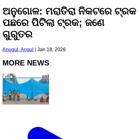
ଅନୁଗୋଳ: ମରାତିରା ନିକଟରେ ଟ୍ରକ
ପଛରେ ପିଟିଲା ଟ୍ରକ; ଜଣେ
ଗୁରୁତର
Anugul, Angul
|
Jan 18, 2026
MORE NEWS