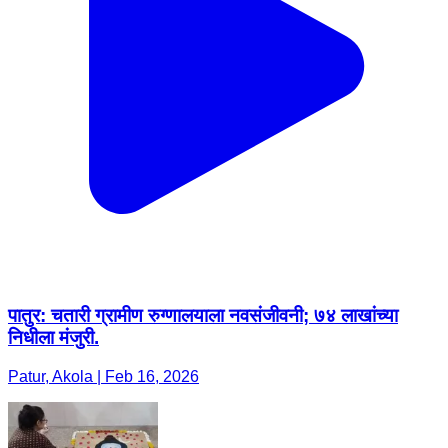
पातुर: चतारी ग्रामीण रुग्णालयाला नवसंजीवनी; ७४ लाखांच्या
निधीला मंजुरी.
Patur, Akola | Feb 16, 2026