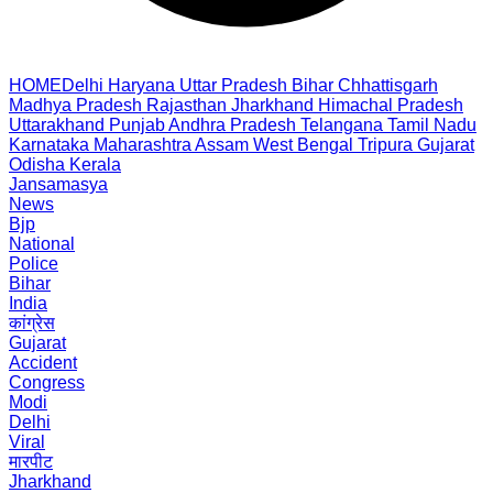
HOME
Delhi
Haryana
Uttar Pradesh
Bihar
Chhattisgarh
Madhya Pradesh
Rajasthan
Jharkhand
Himachal Pradesh
Uttarakhand
Punjab
Andhra Pradesh
Telangana
Tamil Nadu
Karnataka
Maharashtra
Assam
West Bengal
Tripura
Gujarat
Odisha
Kerala
Jansamasya
News
Bjp
National
Police
Bihar
India
कांग्रेस
Gujarat
Accident
Congress
Modi
Delhi
Viral
मारपीट
Jharkhand