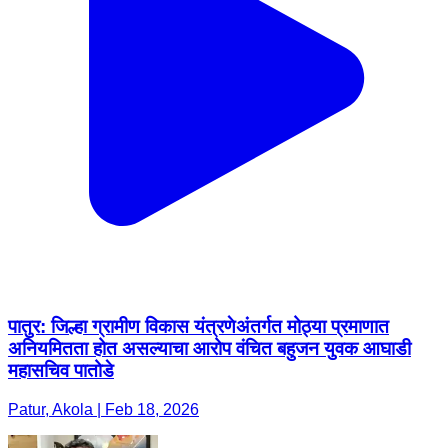
पातुर: जिल्हा ग्रामीण विकास यंत्रणेअंतर्गत मोठ्या प्रमाणात
अनियमितता होत असल्याचा आरोप वंचित बहुजन युवक आघाडी
महासचिव पातोडे
Patur, Akola | Feb 18, 2026