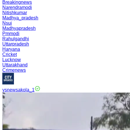
Breakingnews
Narendramodi
Nitishkumar
Madhya_pradesh
Nsui
Madhyapradesh
Pmmodi
Rahulgandhi
Uttarpradesh
Haryana
Cricket
Lucknow
Uttarakhand
Crimenews
ysnewsakola_1