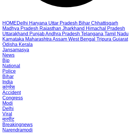
HOME
Delhi
Haryana
Uttar Pradesh
Bihar
Chhattisgarh
Madhya Pradesh
Rajasthan
Jharkhand
Himachal Pradesh
Uttarakhand
Punjab
Andhra Pradesh
Telangana
Tamil Nadu
Karnataka
Maharashtra
Assam
West Bengal
Tripura
Gujarat
Odisha
Kerala
Jansamasya
News
Bjp
National
Police
Bihar
India
कांग्रेस
Accident
Congress
Modi
Delhi
Viral
मारपीट
Breakingnews
Narendramodi