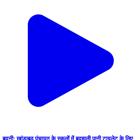
बुदनी: खांडाबढ़ पंचायत के स्कूलों में बदहाली,पानी टायलेट के लिए