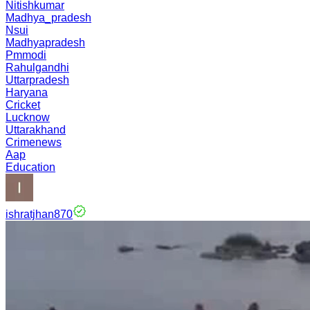
Nitishkumar
Madhya_pradesh
Nsui
Madhyapradesh
Pmmodi
Rahulgandhi
Uttarpradesh
Haryana
Cricket
Lucknow
Uttarakhand
Crimenews
Aap
Education
ishratjhan870