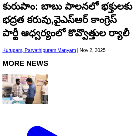
కురుపాం: బాబు పాలనలో భక్తులకు
భద్రత కరువు,వైఎస్ఆర్ కాంగ్రెస్
పార్టీ ఆధ్వర్యంలో కొవ్వొత్తుల ర్యాలీ
Kurupam, Parvathipuram Manyam
|
Nov 2, 2025
MORE NEWS