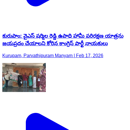
కురుపాం: వైఎస్ షర్మిల రెడ్డి ఉపాధి హామీ పరిరక్షణ యాత్రను
జయప్రదం చేయాలని కోరిన కాంగ్రెస్ పార్టీ నాయకులు
Kurupam, Parvathipuram Manyam | Feb 17, 2026