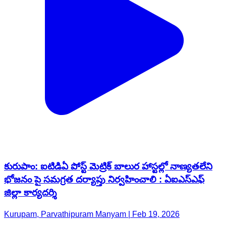
కురుపాం: ఐటిడిఏ పోస్ట్ మెట్రిక్ బాలుర హాస్టల్లో నాణ్యతలేని
భోజనం పై సమగ్రత దర్యాప్తు నిర్వహించాలి : ఏఐఎస్ఎఫ్
జిల్లా కార్యదర్శి
Kurupam, Parvathipuram Manyam | Feb 19, 2026