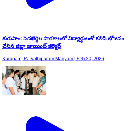
కురుపాం: పెదఖేర్జెల పాఠశాలలో విద్యార్థులతో కలిసి భోజనం
చేసిన జిల్లా జాయింట్ కలెక్టర్
Kurupam, Parvathipuram Manyam | Feb 20, 2026