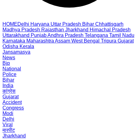
HOME
Delhi
Haryana
Uttar Pradesh
Bihar
Chhattisgarh
Madhya Pradesh
Rajasthan
Jharkhand
Himachal Pradesh
Uttarakhand
Punjab
Andhra Pradesh
Telangana
Tamil Nadu
Karnataka
Maharashtra
Assam
West Bengal
Tripura
Gujarat
Odisha
Kerala
Jansamasya
News
Bjp
National
Police
Bihar
India
कांग्रेस
Gujarat
Accident
Congress
Modi
Delhi
Viral
मारपीट
Jharkhand