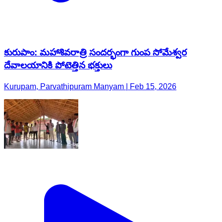
కురుపాం: మహాశివరాత్రి సందర్భంగా గుంప సోమేశ్వర
దేవాలయానికి పోటెత్తిన భక్తులు
Kurupam, Parvathipuram Manyam | Feb 15, 2026