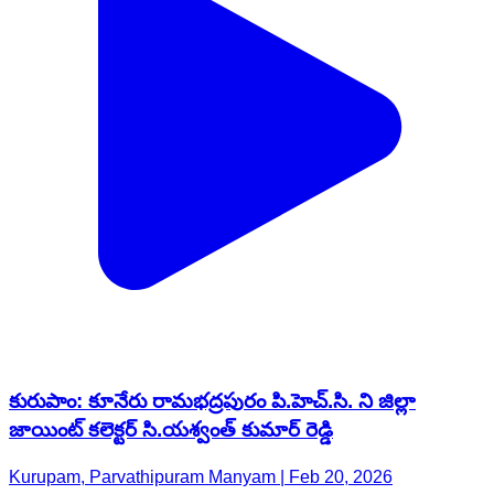
కురుపాం: కూనేరు రామభద్రపురం పి.హెచ్.సి. ని జిల్లా
జాయింట్ కలెక్టర్ సి.యశ్వంత్ కుమార్ రెడ్డి
Kurupam, Parvathipuram Manyam | Feb 20, 2026