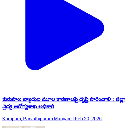
కురుపాం: వ్యాధుల మూల కారణాలపై దృష్టి సారించాలి : జిల్లా
వైద్య ఆరోగ్యశాఖ అధికారి
Kurupam, Parvathipuram Manyam | Feb 20, 2026