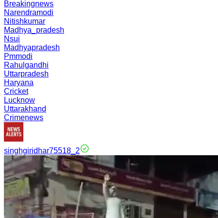
Breakingnews
Narendramodi
Nitishkumar
Madhya_pradesh
Nsui
Madhyapradesh
Pmmodi
Rahulgandhi
Uttarpradesh
Haryana
Cricket
Lucknow
Uttarakhand
Crimenews
singhgiridhar75518_2