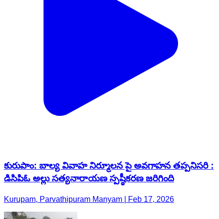
కురుపాం: బాల్య వివాహ నిర్మూలన పై అవగాహన తప్పనిసరి :
డిసిపిఓ అల్లు సత్యనారాయణ స్పష్ఠీకరణ జరిగింది
Kurupam, Parvathipuram Manyam | Feb 17, 2026