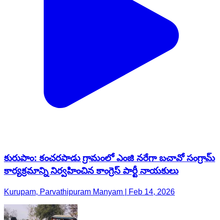
కురుపాం: కంచరపాడు గ్రామంలో ఎంజి నరేగా బచావో సంగ్రామ్
కార్యక్రమాన్ని నిర్వహించిన కాంగ్రెస్ పార్టీ నాయకులు
Kurupam, Parvathipuram Manyam | Feb 14, 2026