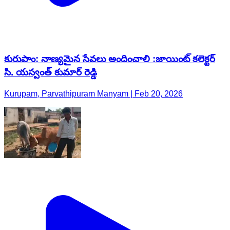
కురుపాం: నాణ్యమైన సేవలు అందించాలి :జాయింట్ కలెక్టర్
సి. యస్వంత్ కుమార్ రెడ్డి
Kurupam, Parvathipuram Manyam | Feb 20, 2026