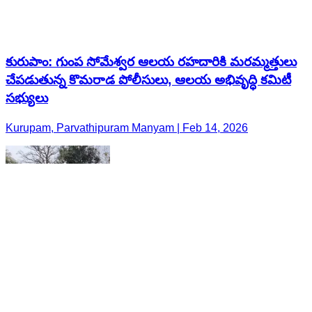
కురుపాం: గుంప సోమేశ్వర ఆలయ రహదారికి మరమ్మత్తులు
చేపడుతున్న కొమరాడ పోలీసులు, ఆలయ అభివృద్ధి కమిటీ
సభ్యులు
Kurupam, Parvathipuram Manyam | Feb 14, 2026