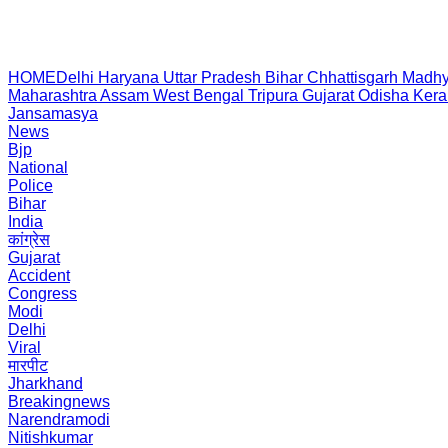
HOME
Delhi
Haryana
Uttar Pradesh
Bihar
Chhattisgarh
Madhy
Maharashtra
Assam
West Bengal
Tripura
Gujarat
Odisha
Kera
Jansamasya
News
Bjp
National
Police
Bihar
India
कांग्रेस
Gujarat
Accident
Congress
Modi
Delhi
Viral
मारपीट
Jharkhand
Breakingnews
Narendramodi
Nitishkumar