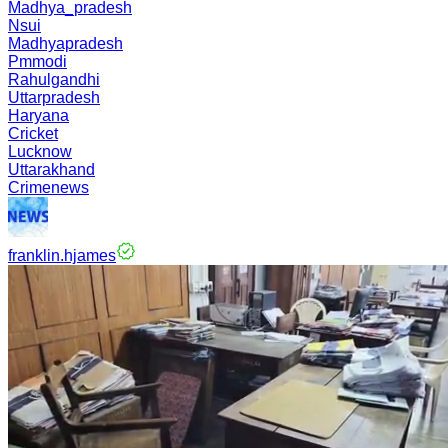
Madhya_pradesh
Nsui
Madhyapradesh
Pmmodi
Rahulgandhi
Uttarpradesh
Haryana
Cricket
Lucknow
Uttarakhand
Crimenews
franklin.hjames