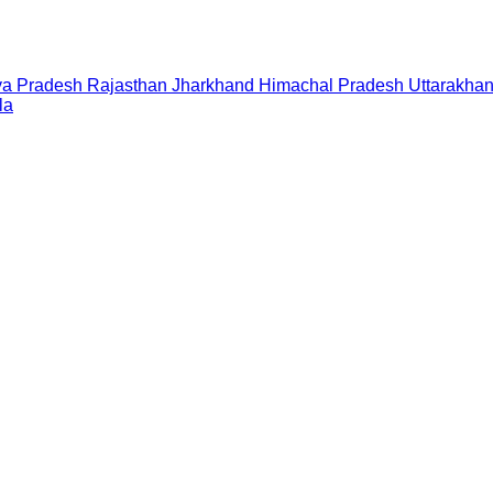
a Pradesh
Rajasthan
Jharkhand
Himachal Pradesh
Uttarakha
la