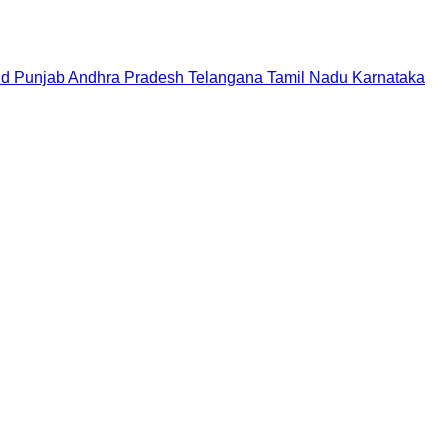
nd
Punjab
Andhra Pradesh
Telangana
Tamil Nadu
Karnataka