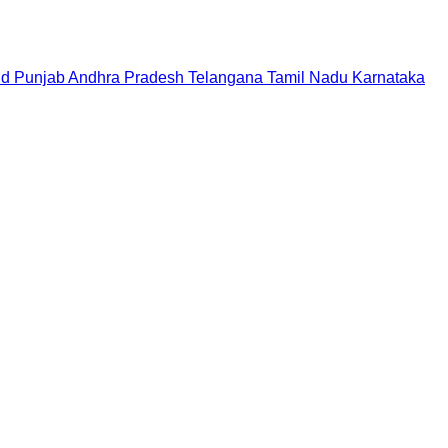
nd
Punjab
Andhra Pradesh
Telangana
Tamil Nadu
Karnataka