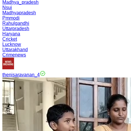
Madhya_pradesh
Nsui
Madhyapradesh
Pmmodi
Rahulgandhi
Uttarpradesh
Haryana
Cricket
Lucknow
Uttarakhand
Crimenews
thenisaravanan_4