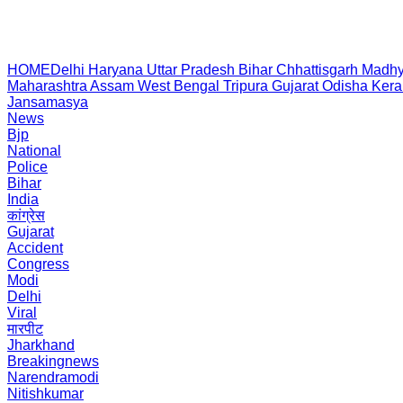
HOME
Delhi
Haryana
Uttar Pradesh
Bihar
Chhattisgarh
Madhy
Maharashtra
Assam
West Bengal
Tripura
Gujarat
Odisha
Kera
Jansamasya
News
Bjp
National
Police
Bihar
India
कांग्रेस
Gujarat
Accident
Congress
Modi
Delhi
Viral
मारपीट
Jharkhand
Breakingnews
Narendramodi
Nitishkumar