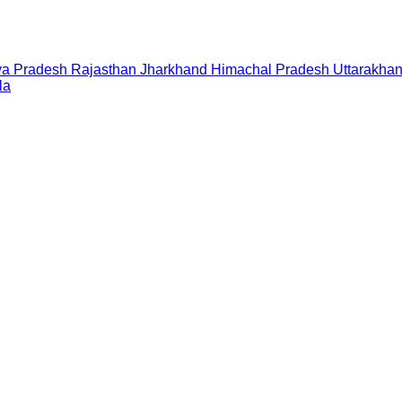
a Pradesh
Rajasthan
Jharkhand
Himachal Pradesh
Uttarakha
la