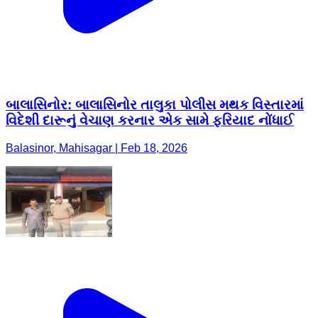
બાલાસિનોર: બાલાસિનોર તાલુકા પોલીસ મથક વિસ્તારમાં
વિદેશી દારૂનું વેચાણ કરનાર એક સામે ફરિયાદ નોંધાઈ
Balasinor, Mahisagar | Feb 18, 2026