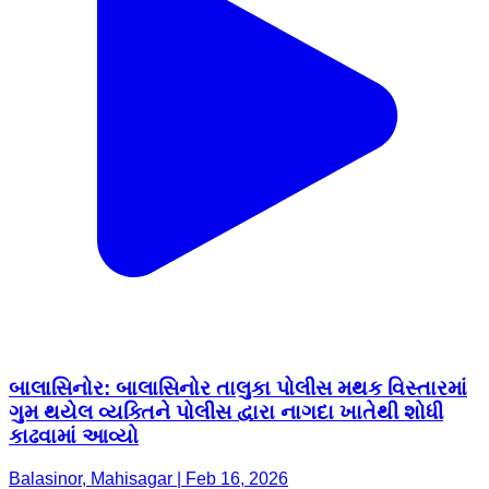
બાલાસિનોર: બાલાસિનોર તાલુકા પોલીસ મથક વિસ્તારમાં
ગુમ થયેલ વ્યક્તિને પોલીસ દ્વારા નાગદા ખાતેથી શોધી
કાઢવામાં આવ્યો
Balasinor, Mahisagar | Feb 16, 2026