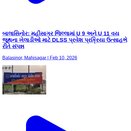
બાલાસિનોર: મહીસાગર જિલ્લામાં U 9 અને U 11 વય
જૂથના ખેલાડીઓ માટે DLSS પ્રવેશ પ્રક્રિયા ઉત્સાહભે
રીતે સંપન્ન
Balasinor, Mahisagar | Feb 10, 2026