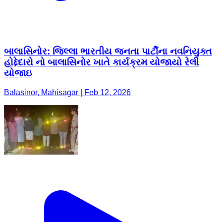
બાલાસિનોર: જિલ્લા ભારતીય જનતા પાર્ટીના નવનિયુક્ત
હોદ્દેદારો નો બાલાસિનોર ખાતે કાર્યક્રમ યોજાયો રેલી
યોજાઇ
Balasinor, Mahisagar | Feb 12, 2026