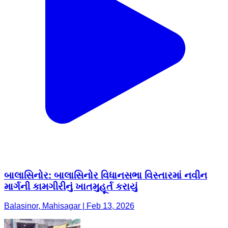
બાલાસિનોર: બાલાસિનોર વિધાનસભા વિસ્તારમાં નવીન
માર્ગની કામગીરીનું ખાતમુહૂર્ત કરાયું
Balasinor, Mahisagar | Feb 13, 2026