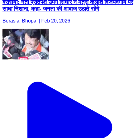
बैरसिया: नेता प्रतिपक्ष उमंग सिंघार ने मंत्री कैलाश विजयवर्गीय पर
साधा निशाना, कहा- जनता की आवाज उठाते रहेंगे
Berasia, Bhopal | Feb 20, 2026