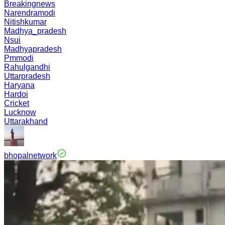
Breakingnews
Narendramodi
Nitishkumar
Madhya_pradesh
Nsui
Madhyapradesh
Pmmodi
Rahulgandhi
Uttarpradesh
Haryana
Hardoi
Cricket
Lucknow
Uttarakhand
bhopalnetwork