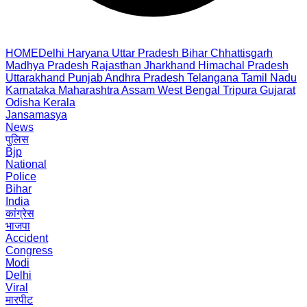
HOME
Delhi
Haryana
Uttar Pradesh
Bihar
Chhattisgarh
Madhya Pradesh
Rajasthan
Jharkhand
Himachal Pradesh
Uttarakhand
Punjab
Andhra Pradesh
Telangana
Tamil Nadu
Karnataka
Maharashtra
Assam
West Bengal
Tripura
Gujarat
Odisha
Kerala
Jansamasya
News
पुलिस
Bjp
National
Police
Bihar
India
कांग्रेस
भाजपा
Accident
Congress
Modi
Delhi
Viral
मारपीट