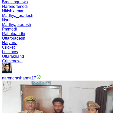
Breakingnews
Narendramodi
Nitishkumar
Madhya_pradesh
Nsui
Madhyapradesh
Pmmodi
Rahulgandhi
Uttarpradesh
Haryana
Cricket
Lucknow
Uttarakhand
Crimenews
narendrasharma17