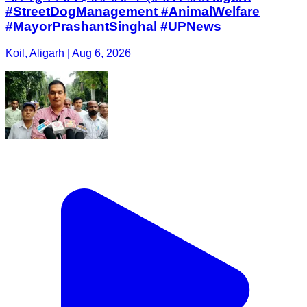
#StreetDogManagement #AnimalWelfare
#MayorPrashantSinghal #UPNews
Koil, Aligarh | Aug 6, 2026