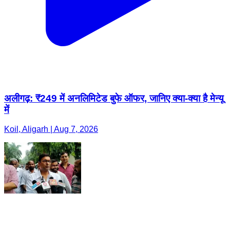
अलीगढ़: ₹249 में अनलिमिटेड बुफे ऑफर, जानिए क्या-क्या है मेन्यू
में
Koil, Aligarh | Aug 7, 2026