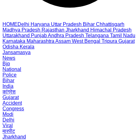
HOME
Delhi
Haryana
Uttar Pradesh
Bihar
Chhattisgarh
Madhya Pradesh
Rajasthan
Jharkhand
Himachal Pradesh
Uttarakhand
Punjab
Andhra Pradesh
Telangana
Tamil Nadu
Karnataka
Maharashtra
Assam
West Bengal
Tripura
Gujarat
Odisha
Kerala
Jansamasya
News
Bjp
National
Police
Bihar
India
कांग्रेस
Gujarat
Accident
Congress
Modi
Delhi
Viral
मारपीट
Jharkhand