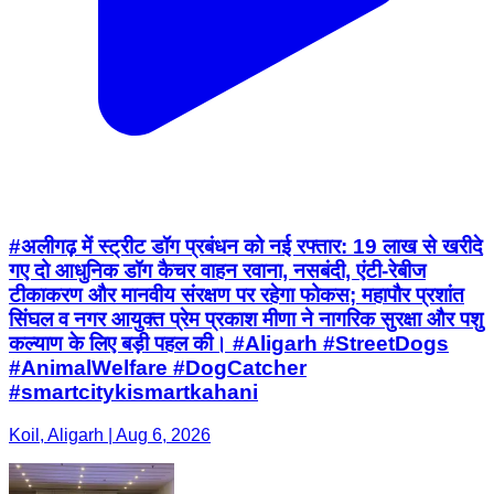
#अलीगढ़ में स्ट्रीट डॉग प्रबंधन को नई रफ्तार: 19 लाख से खरीदे
गए दो आधुनिक डॉग कैचर वाहन रवाना, नसबंदी, एंटी-रेबीज
टीकाकरण और मानवीय संरक्षण पर रहेगा फोकस; महापौर प्रशांत
सिंघल व नगर आयुक्त प्रेम प्रकाश मीणा ने नागरिक सुरक्षा और पशु
कल्याण के लिए बड़ी पहल की। #Aligarh #StreetDogs
#AnimalWelfare #DogCatcher
#smartcitykismartkahani
Koil, Aligarh | Aug 6, 2026