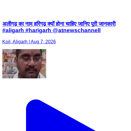
अलीगढ़ का नाम हरिगढ़ क्यों होना चाहिए जानिए पूरी जानकारी
#aligarh #harigarh @atnewschannell
Koil, Aligarh | Aug 7, 2026