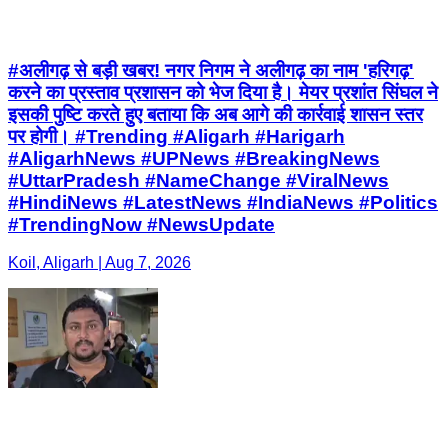
#अलीगढ़ से बड़ी खबर! नगर निगम ने अलीगढ़ का नाम 'हरिगढ़'
करने का प्रस्ताव प्रशासन को भेज दिया है। मेयर प्रशांत सिंघल ने
इसकी पुष्टि करते हुए बताया कि अब आगे की कार्रवाई शासन स्तर
पर होगी। #Trending #Aligarh #Harigarh
#AligarhNews #UPNews #BreakingNews
#UttarPradesh #NameChange #ViralNews
#HindiNews #LatestNews #IndiaNews #Politics
#TrendingNow #NewsUpdate
Koil, Aligarh | Aug 7, 2026