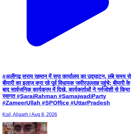
#अलीगढ़ सराय रहमान में सपा कार्यालय का उद्घाटन, लंबे समय से
बीमारी का इलाज करा रहे पूर्व विधायक जमीरउल्लाह पहुंचे; बीमारी के
बाद सार्वजनिक कार्यक्रम में दिखे, कार्यकर्ताओं ने गर्मजोशी से किया
स्वागत #SaraiRahman #SamajwadiParty
#ZameerUllah #SPOffice #UttarPradesh
Koil, Aligarh | Aug 8, 2026