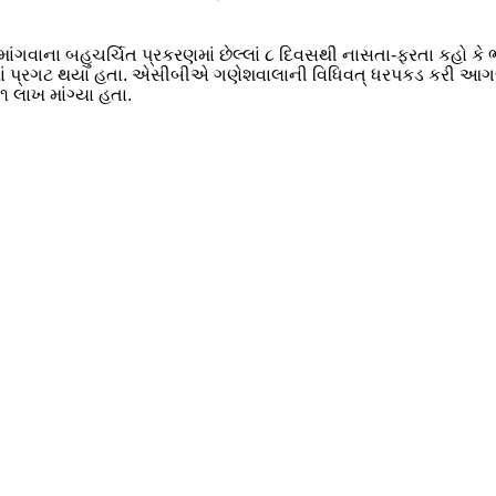
 માંગવાના બહુચર્ચિત પ્રકરણમાં છેલ્લાં ૮ દિવસથી નાસતા-ફરતા કહો ક
સમાં પ્રગટ થયા હતા. એસીબીએ ગણેશવાલાની વિધિવત્ ધરપકડ કરી આ
 લાખ માંગ્યા હતા.