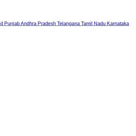
nd
Punjab
Andhra Pradesh
Telangana
Tamil Nadu
Karnataka