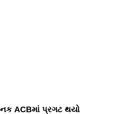
ચાનક ACBમાં પ્રગટ થયો