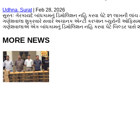
Udhna, Surat
|
Feb 28, 2026
સુરતઃ ગેરકાયદે બાંધકામનું ડિમોલિશન નહિ કરવા પેટે ૨૧ લાખની લાંચ
ગણેશવાલા શુક્રવારે સવારે અચાનક એન્ટી કરપ્શન બ્યુરોની ઓફિ
ગણેશવાલાએ એક બાંધકામનું ડિમોલિશન નહિ કરવા પેટે બિલ્ડર પાસે ૨૧
MORE NEWS