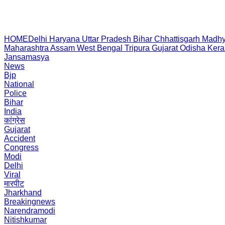
HOME
Delhi
Haryana
Uttar Pradesh
Bihar
Chhattisgarh
Madhy
Maharashtra
Assam
West Bengal
Tripura
Gujarat
Odisha
Kera
Jansamasya
News
Bjp
National
Police
Bihar
India
कांग्रेस
Gujarat
Accident
Congress
Modi
Delhi
Viral
मारपीट
Jharkhand
Breakingnews
Narendramodi
Nitishkumar