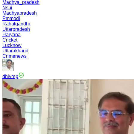
Madhya_pradesh
Nsui
Madhyapradesh
Pmmodi
Rahulgandhi
Uttarpradesh
Haryana
Cricket
Lucknow
Uttarakhand
Crimenews
dhivrep