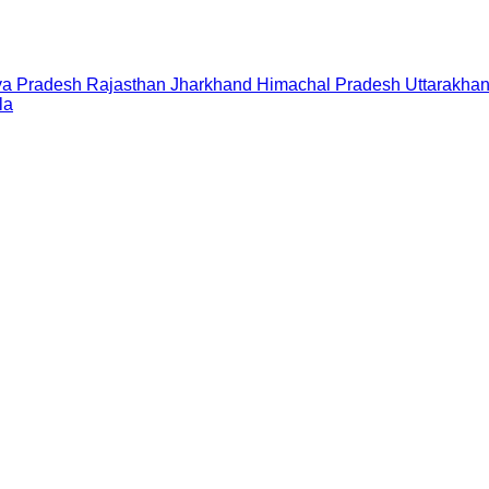
a Pradesh
Rajasthan
Jharkhand
Himachal Pradesh
Uttarakha
la