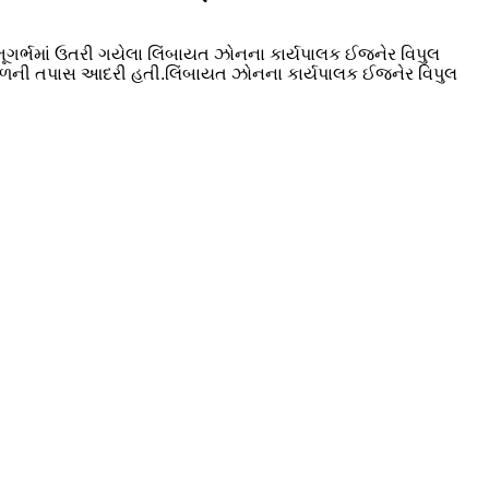
ે ભૂગર્ભમાં ઉતરી ગયેલા લિંબાયત ઝોનના કાર્યપાલક ઈજનેર વિપુલ
ગળની તપાસ આદરી હતી.લિંબાયત ઝોનના કાર્યપાલક ઈજનેર વિપુલ