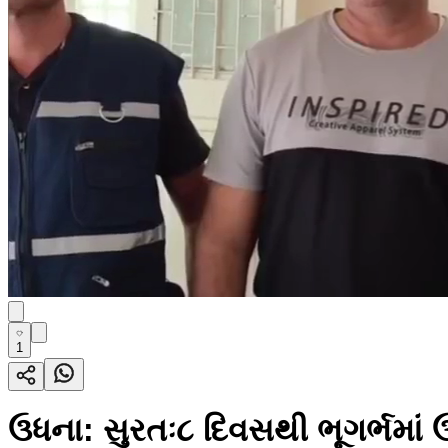
1
ઉધના: સુરતઃ૮ દિવસથી ભૂગર્ભમા