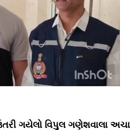
ં ઉતરી ગયેલો વિપુલ ગણેશવાલા અ