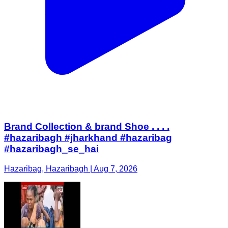
Brand Collection & brand Shoe . . . .
#hazaribagh #jharkhand #hazaribag
#hazaribagh_se_hai
Hazaribag, Hazaribagh | Aug 7, 2026