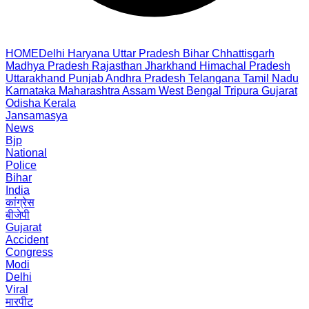
HOME
Delhi
Haryana
Uttar Pradesh
Bihar
Chhattisgarh
Madhya Pradesh
Rajasthan
Jharkhand
Himachal Pradesh
Uttarakhand
Punjab
Andhra Pradesh
Telangana
Tamil Nadu
Karnataka
Maharashtra
Assam
West Bengal
Tripura
Gujarat
Odisha
Kerala
Jansamasya
News
Bjp
National
Police
Bihar
India
कांग्रेस
बीजेपी
Gujarat
Accident
Congress
Modi
Delhi
Viral
मारपीट