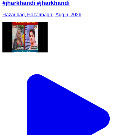
#jharkhandi #jharkhandi
Hazaribag, Hazaribagh | Aug 6, 2026