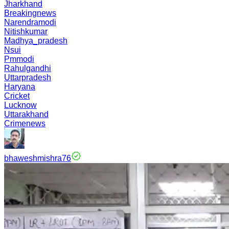
Jharkhand
Breakingnews
Narendramodi
Nitishkumar
Madhya_pradesh
Nsui
Pmmodi
Rahulgandhi
Uttarpradesh
Haryana
Cricket
Lucknow
Uttarakhand
Crimenews
bhaweshmishra76