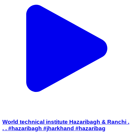
World technical institute Hazaribagh & Ranchi .
. . #hazaribagh #jharkhand #hazaribag