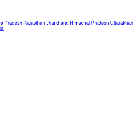
a Pradesh
Rajasthan
Jharkhand
Himachal Pradesh
Uttarakha
la