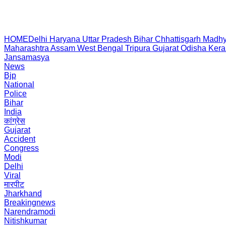
HOME
Delhi
Haryana
Uttar Pradesh
Bihar
Chhattisgarh
Madhy
Maharashtra
Assam
West Bengal
Tripura
Gujarat
Odisha
Kera
Jansamasya
News
Bjp
National
Police
Bihar
India
कांग्रेस
Gujarat
Accident
Congress
Modi
Delhi
Viral
मारपीट
Jharkhand
Breakingnews
Narendramodi
Nitishkumar