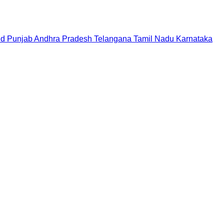
nd
Punjab
Andhra Pradesh
Telangana
Tamil Nadu
Karnataka