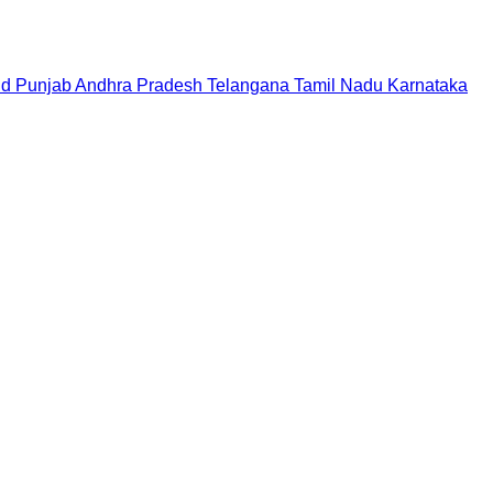
nd
Punjab
Andhra Pradesh
Telangana
Tamil Nadu
Karnataka