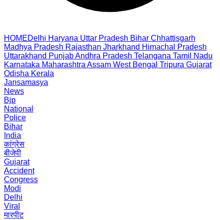
HOME
Delhi
Haryana
Uttar Pradesh
Bihar
Chhattisgarh
Madhya Pradesh
Rajasthan
Jharkhand
Himachal Pradesh
Uttarakhand
Punjab
Andhra Pradesh
Telangana
Tamil Nadu
Karnataka
Maharashtra
Assam
West Bengal
Tripura
Gujarat
Odisha
Kerala
Jansamasya
News
Bjp
National
Police
Bihar
India
कांग्रेस
बीजेपी
Gujarat
Accident
Congress
Modi
Delhi
Viral
मारपीट