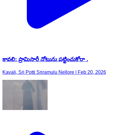
కావలి: ప్రామిసారీ నోటును పట్టించుకోరా .
Kavali, Sri Potti Sriramulu Nellore | Feb 20, 2026