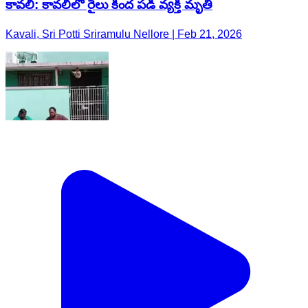
కావలి: కావలిలో రైలు కింద పడి వ్యక్తి మృతి
Kavali, Sri Potti Sriramulu Nellore | Feb 21, 2026