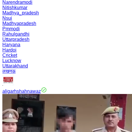
Narendramodi
Nitishkumar
Madhya_pradesh
Nsui
Madhyapradesh
Pmmodi
Rahulgandhi
Uttarpradesh
Haryana
Hardoi
Cricket
Lucknow
Uttarakhand
लखनऊ
aligarhshahnawaz