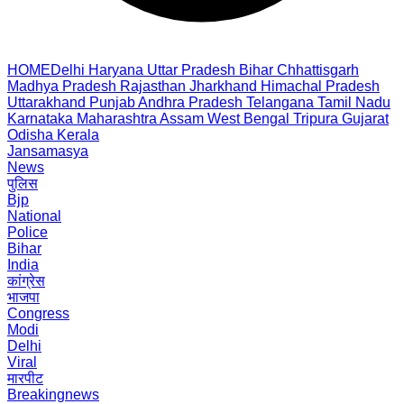
HOME
Delhi
Haryana
Uttar Pradesh
Bihar
Chhattisgarh
Madhya Pradesh
Rajasthan
Jharkhand
Himachal Pradesh
Uttarakhand
Punjab
Andhra Pradesh
Telangana
Tamil Nadu
Karnataka
Maharashtra
Assam
West Bengal
Tripura
Gujarat
Odisha
Kerala
Jansamasya
News
पुलिस
Bjp
National
Police
Bihar
India
कांग्रेस
भाजपा
Congress
Modi
Delhi
Viral
मारपीट
Breakingnews