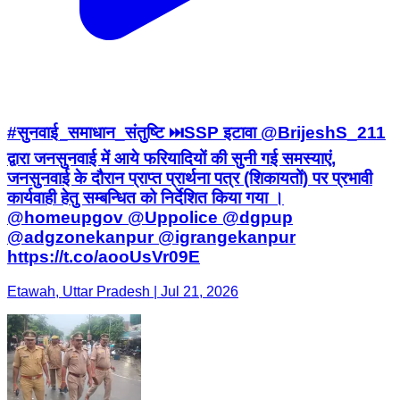
#सुनवाई_समाधान_संतुष्टि ⏭️SSP इटावा @BrijeshS_211
द्वारा जनसुनवाई में आये फरियादियों की सुनी गई समस्याएं,
जनसुनवाई के दौरान प्राप्त प्रार्थना पत्र (शिकायतों) पर प्रभावी
कार्यवाही हेतु सम्बन्धित को निर्देशित किया गया ।
@homeupgov @Uppolice @dgpup
@adgzonekanpur @igrangekanpur
https://t.co/aooUsVr09E
Etawah, Uttar Pradesh | Jul 21, 2026