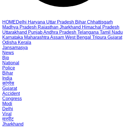
HOME
Delhi
Haryana
Uttar Pradesh
Bihar
Chhattisgarh
Madhya Pradesh
Rajasthan
Jharkhand
Himachal Pradesh
Uttarakhand
Punjab
Andhra Pradesh
Telangana
Tamil Nadu
Karnataka
Maharashtra
Assam
West Bengal
Tripura
Gujarat
Odisha
Kerala
Jansamasya
News
Bjp
National
Police
Bihar
India
कांग्रेस
Gujarat
Accident
Congress
Modi
Delhi
Viral
मारपीट
Jharkhand