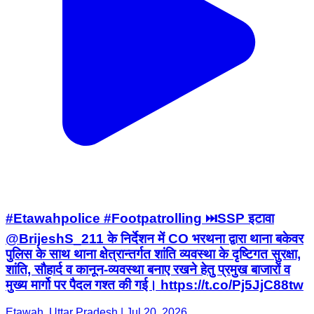
#Etawahpolice #Footpatrolling ⏭️SSP इटावा
@BrijeshS_211 के निर्देशन में CO भरथना द्वारा थाना बकेवर
पुलिस के साथ थाना क्षेत्रान्तर्गत शांति व्यवस्था के दृष्टिगत सुरक्षा,
शांति, सौहार्द व कानून-व्यवस्था बनाए रखने हेतु प्रमुख बाजारों व
मुख्य मार्गो पर पैदल गश्त की गई। https://t.co/Pj5JjC88tw
Etawah, Uttar Pradesh | Jul 20, 2026