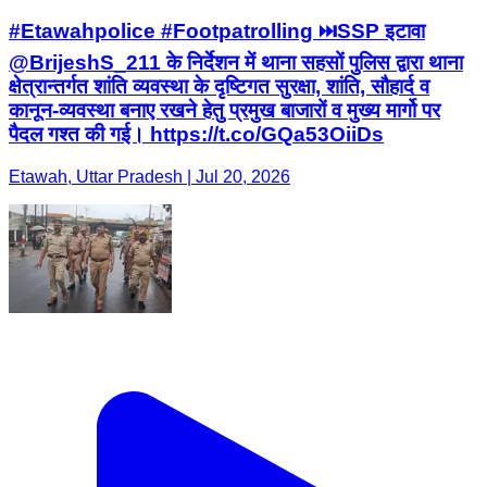
#Etawahpolice #Footpatrolling ⏭️SSP इटावा
@BrijeshS_211 के निर्देशन में थाना सहसों पुलिस द्वारा थाना
क्षेत्रान्तर्गत शांति व्यवस्था के दृष्टिगत सुरक्षा, शांति, सौहार्द व
कानून-व्यवस्था बनाए रखने हेतु प्रमुख बाजारों व मुख्य मार्गो पर
पैदल गश्त की गई। https://t.co/GQa53OiiDs
Etawah, Uttar Pradesh | Jul 20, 2026