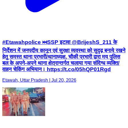
#Etawahpolice ⏭️SSP इटावा @BrijeshS_211 के
निर्देशन में जनपदीय कानून एवं सुरक्षा व्यवस्था को सुदृढ़ बनाये रखने
हेतु समस्त थाना प्रभारी/थानाध्यक्ष, चौकी प्रभारी द्वारा मय पुलिस
बल के अपने-अपने थाना क्षेत्रान्तर्गत चलाया गया संदिग्ध व्यक्ति/
वाहन चेकिंग अभियान। https://t.co/05hQP01Rgd
Etawah, Uttar Pradesh | Jul 20, 2026