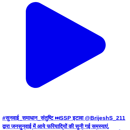
#सुनवाई_समाधान_संतुष्टि ⏭️SSP इटावा @BrijeshS_211
द्वारा जनसुनवाई में आये फरियादियों की सुनी गई समस्याएं,