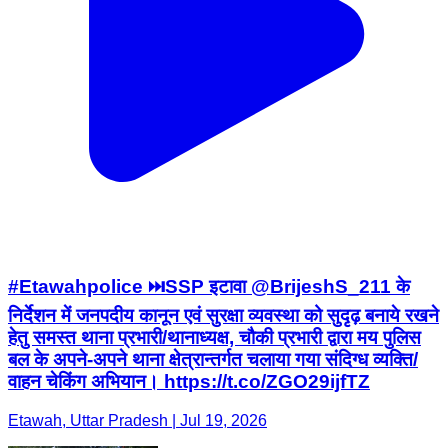
#Etawahpolice ⏭️SSP इटावा @BrijeshS_211 के
निर्देशन में जनपदीय कानून एवं सुरक्षा व्यवस्था को सुदृढ़ बनाये रखने
हेतु समस्त थाना प्रभारी/थानाध्यक्ष, चौकी प्रभारी द्वारा मय पुलिस
बल के अपने-अपने थाना क्षेत्रान्तर्गत चलाया गया संदिग्ध व्यक्ति/
वाहन चेकिंग अभियान। https://t.co/ZGO29ijfTZ
Etawah, Uttar Pradesh | Jul 19, 2026