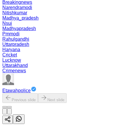
Breakingnews
Narendramodi
Nitishkumar
Madhya_pradesh
Nsui
Madhyapradesh
Pmmodi
Rahulgandhi
Uttarpradesh
Haryana
Cricket
Lucknow
Uttarakhand
Crimenews
Etawahpolice
Previous slide
Next slide