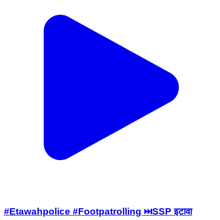
#Etawahpolice #Footpatrolling ⏭️SSP इटावा